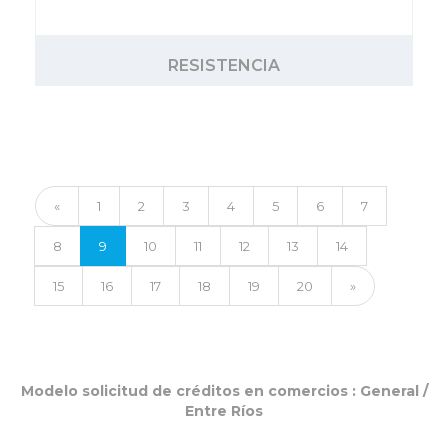
RESISTENCIA
«
1
2
3
4
5
6
7
8
9
10
11
12
13
14
15
16
17
18
19
20
»
Modelo solicitud de créditos en comercios :
General
/
Entre Ríos