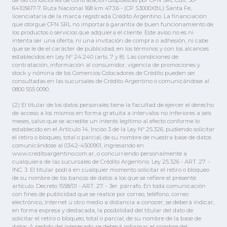
de las condiciones de contratación dispuestas por CFN SRL Cuit: 30-
64105617-7. Ruta Nacional 168 km 473,6 - (CP S3000XBL) Santa Fe,
licenciataria de la marca registrada Crédito Argentino. La financiación
que otorgue CFN SRL no importará garantía de buen funcionamiento de
los productos o servicios que adquiera el cliente. Este aviso no es ni
intenta ser una oferta, ni una invitación de compra o adhesión, ni cabe
que se le de el carácter de publicidad, en los términos y con los alcances
establecidos en Ley Nº 24.240 (arts. 7 y 8). Las condiciones de
contratación, información al consumidor, vigencia de promociones y
stock y nómina de los Comercios Colocadores de Crédito pueden ser
consultadas en las sucursales de Crédito Argentino o comunicándose al
0800 555 0090.
(2) El titular de los datos personales tiene la facultad de ejercer el derecho
de acceso a los mismos en forma gratuita a intervalos no inferiores a seis
meses, salvo que se acredite un interés legítimo al efecto conforme lo
establecido en el Artículo 14, Inciso 3 de la Ley Nº 25.326, pudiendo solicitar
el retiro o bloqueo, total o parcial, de su nombre de nuestra base de datos
comunicándose al 0342-4500901, ingresando en
www.creditoargentino.com.ar, o concurriendo personalmente a
cualquiera de las sucursales de Crédito Argentino. Ley 25.326 - ART. 27. -
INC. 3. El titular podrá en cualquier momento solicitar el retiro o bloqueo
de su nombre de los bancos de datos a los que se refiere el presente
artículo. Decreto 1558/01 - ART. 27. - 3er. párrafo. En toda comunicación
con fines de publicidad que se realice por correo, teléfono, correo
electrónico, Internet u otro medio a distancia a conocer, se deberá indicar,
en forma expresa y destacada, la posibilidad del titular del dato de
solicitar el retiro o bloqueo, total o parcial, de su nombre de la base de
datos. A pedido del interesado, se deberá informar el nombre del