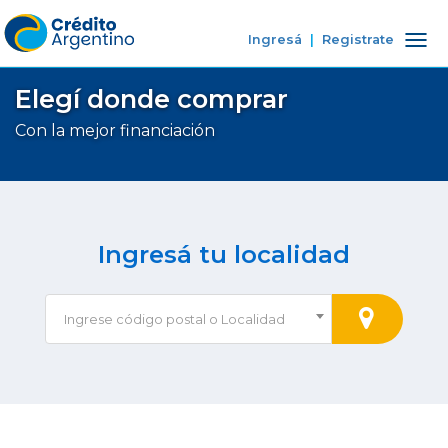
Ingresá
|
Registrate
Tog
nav
Elegí donde comprar
Con la mejor financiación
Ingresá tu localidad
Ingrese código postal o Localidad