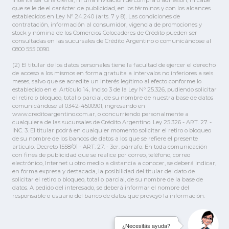
intenta ser una oferta, ni una invitación de compra o adhesión, ni cabe
que se le de el carácter de publicidad, en los términos y con los alcances
establecidos en Ley Nº 24.240 (arts. 7 y 8). Las condiciones de
contratación, información al consumidor, vigencia de promociones y
stock y nómina de los Comercios Colocadores de Crédito pueden ser
consultadas en las sucursales de Crédito Argentino o comunicándose al
0800 555 0090.
(2) El titular de los datos personales tiene la facultad de ejercer el derecho
de acceso a los mismos en forma gratuita a intervalos no inferiores a seis
meses, salvo que se acredite un interés legítimo al efecto conforme lo
establecido en el Artículo 14, Inciso 3 de la Ley Nº 25.326, pudiendo solicitar
el retiro o bloqueo, total o parcial, de su nombre de nuestra base de datos
comunicándose al 0342-4500901, ingresando en
www.creditoargentino.com.ar, o concurriendo personalmente a
cualquiera de las sucursales de Crédito Argentino. Ley 25.326 - ART. 27. -
INC. 3. El titular podrá en cualquier momento solicitar el retiro o bloqueo
de su nombre de los bancos de datos a los que se refiere el presente
artículo. Decreto 1558/01 - ART. 27. - 3er. párrafo. En toda comunicación
con fines de publicidad que se realice por correo, teléfono, correo
electrónico, Internet u otro medio a distancia a conocer, se deberá indicar,
en forma expresa y destacada, la posibilidad del titular del dato de
solicitar el retiro o bloqueo, total o parcial, de su nombre de la base de
datos. A pedido del interesado, se deberá informar el nombre del
responsable o usuario del banco de datos que proveyó la información.
¿Necesitás ayuda?