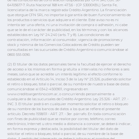
de las condiciones de contratación dispuestas por CFN SRL Cuit: 30-
64105617-7. Ruta Nacional 168 km 473,6 - (CP S3000XBL) Santa Fe,
licenciataria de la marca registrada Crédito Argentino. La financiación
que otorgue CFN SRL no importará garantía de buen funcionamiento de
los productos o servicios que adquiera el cliente. Este aviso no es ni
intenta ser una oferta, ni una invitación de compra o adhesión, ni cabe
que se le de el carácter de publicidad, en los términos y con los alcances
establecidos en Ley Nº 24.240 (arts. 7 y 8). Las condiciones de
contratación, información al consumidor, vigencia de promociones y
stock y nómina de los Comercios Colocadores de Crédito pueden ser
consultadas en las sucursales de Crédito Argentino o comunicándose al
0800 555 0090.
(2) El titular de los datos personales tiene la facultad de ejercer el derecho
de acceso a los mismos en forma gratuita a intervalos no inferiores a seis
meses, salvo que se acredite un interés legítimo al efecto conforme lo
establecido en el Artículo 14, Inciso 3 de la Ley Nº 25.326, pudiendo solicitar
el retiro o bloqueo, total o parcial, de su nombre de nuestra base de datos
comunicándose al 0342-4500901, ingresando en
www.creditoargentino.com.ar, o concurriendo personalmente a
cualquiera de las sucursales de Crédito Argentino. Ley 25.326 - ART. 27. -
INC. 3. El titular podrá en cualquier momento solicitar el retiro o bloqueo
de su nombre de los bancos de datos a los que se refiere el presente
artículo. Decreto 1558/01 - ART. 27. - 3er. párrafo. En toda comunicación
con fines de publicidad que se realice por correo, teléfono, correo
electrónico, Internet u otro medio a distancia a conocer, se deberá indicar,
en forma expresa y destacada, la posibilidad del titular del dato de
solicitar el retiro o bloqueo, total o parcial, de su nombre de la base de
datos. A pedido del interesado, se deberá informar el nombre del