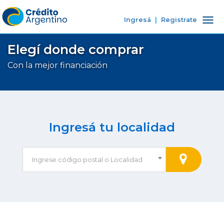
Ingresá
|
Registrate
Tog
nav
Elegí donde comprar
Con la mejor financiación
Ingresá tu localidad
Ingrese código postal o Localidad