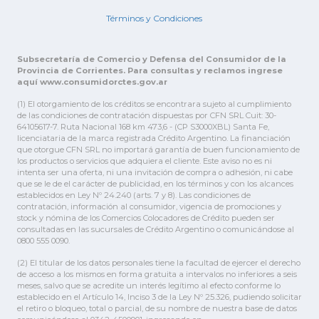
Términos y Condiciones
Subsecretaría de Comercio y Defensa del Consumidor de la
Provincia de Corrientes. Para consultas y reclamos ingrese
aquí www.consumidorctes.gov.ar
(1) El otorgamiento de los créditos se encontrara sujeto al cumplimiento
de las condiciones de contratación dispuestas por CFN SRL Cuit: 30-
64105617-7. Ruta Nacional 168 km 473,6 - (CP S3000XBL) Santa Fe,
licenciataria de la marca registrada Crédito Argentino. La financiación
que otorgue CFN SRL no importará garantía de buen funcionamiento de
los productos o servicios que adquiera el cliente. Este aviso no es ni
intenta ser una oferta, ni una invitación de compra o adhesión, ni cabe
que se le de el carácter de publicidad, en los términos y con los alcances
establecidos en Ley Nº 24.240 (arts. 7 y 8). Las condiciones de
contratación, información al consumidor, vigencia de promociones y
stock y nómina de los Comercios Colocadores de Crédito pueden ser
consultadas en las sucursales de Crédito Argentino o comunicándose al
0800 555 0090.
(2) El titular de los datos personales tiene la facultad de ejercer el derecho
de acceso a los mismos en forma gratuita a intervalos no inferiores a seis
meses, salvo que se acredite un interés legítimo al efecto conforme lo
establecido en el Artículo 14, Inciso 3 de la Ley Nº 25.326, pudiendo solicitar
el retiro o bloqueo, total o parcial, de su nombre de nuestra base de datos