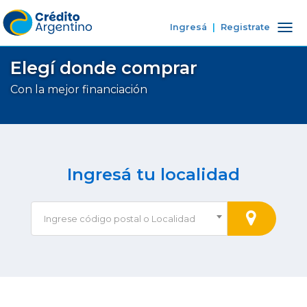
Ingresá
|
Registrate
Tog
nav
Elegí donde comprar
Con la mejor financiación
Ingresá tu localidad
Ingrese código postal o Localidad