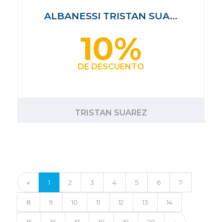
ALBANESSI TRISTAN SUA…
10%
DE DESCUENTO
TRISTAN SUAREZ
«
1
2
3
4
5
6
7
8
9
10
11
12
13
14