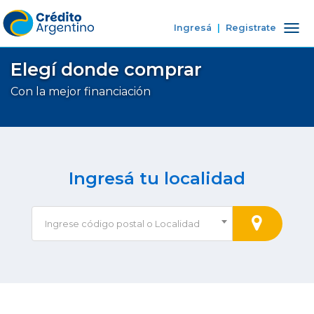
Ingresá
|
Registrate
Tog
nav
Elegí donde comprar
Con la mejor financiación
Ingresá tu localidad
Ingrese código postal o Localidad