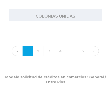
COLONIAS UNIDAS
«
1
2
3
4
5
6
»
Modelo solicitud de créditos en comercios :
General
/
Entre Ríos