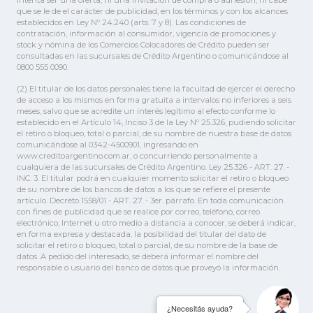
intenta ser una oferta, ni una invitación de compra o adhesión, ni cabe
que se le de el carácter de publicidad, en los términos y con los alcances
establecidos en Ley Nº 24.240 (arts. 7 y 8). Las condiciones de
contratación, información al consumidor, vigencia de promociones y
stock y nómina de los Comercios Colocadores de Crédito pueden ser
consultadas en las sucursales de Crédito Argentino o comunicándose al
0800 555 0090.
(2) El titular de los datos personales tiene la facultad de ejercer el derecho
de acceso a los mismos en forma gratuita a intervalos no inferiores a seis
meses, salvo que se acredite un interés legítimo al efecto conforme lo
establecido en el Artículo 14, Inciso 3 de la Ley Nº 25.326, pudiendo solicitar
el retiro o bloqueo, total o parcial, de su nombre de nuestra base de datos
comunicándose al 0342-4500901, ingresando en
www.creditoargentino.com.ar, o concurriendo personalmente a
cualquiera de las sucursales de Crédito Argentino. Ley 25.326 - ART. 27. -
INC. 3. El titular podrá en cualquier momento solicitar el retiro o bloqueo
de su nombre de los bancos de datos a los que se refiere el presente
artículo. Decreto 1558/01 - ART. 27. - 3er. párrafo. En toda comunicación
con fines de publicidad que se realice por correo, teléfono, correo
electrónico, Internet u otro medio a distancia a conocer, se deberá indicar,
en forma expresa y destacada, la posibilidad del titular del dato de
solicitar el retiro o bloqueo, total o parcial, de su nombre de la base de
datos. A pedido del interesado, se deberá informar el nombre del
responsable o usuario del banco de datos que proveyó la información.
¿Necesitás ayuda?