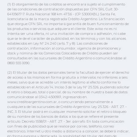
(1) El otorgamiento de los créditos se encontrara sujeto al cumplimiento
de las condiciones de contratación dispuestas por CFN SRL Cuit: 30-
64105617-7. Ruta Nacional 168 km 473,6 - (CP S3000XBL) Santa Fe,
licenciataria de la marca registrada Crédito Argentino. La financiación
que otorgue CFN SRL no importará garantía de buen funcionamiento de
los productos o servicios que adquiera el cliente. Este aviso no es ni
intenta ser una oferta, ni una invitación de compra o adhesión, ni cabe
que se le de el carácter de publicidad, en los términos y con los alcances
establecidos en Ley Nº 24.240 (arts. 7 y 8). Las condiciones de
contratación, información al consumidor, vigencia de promociones y
stock y nómina de los Comercios Colocadores de Crédito pueden ser
consultadas en las sucursales de Crédito Argentino o comunicándose al
0800 555 0090.
(2) El titular de los datos personales tiene la facultad de ejercer el derecho
de acceso a los mismos en forma gratuita a intervalos no inferiores a seis
meses, salvo que se acredite un interés legítimo al efecto conforme lo
establecido en el Artículo 14, Inciso 3 de la Ley Nº 25.326, pudiendo solicitar
el retiro o bloqueo, total o parcial, de su nombre de nuestra base de datos
comunicándose al 0342-4500901, ingresando en
www.creditoargentino.com.ar, o concurriendo personalmente a
cualquiera de las sucursales de Crédito Argentino. Ley 25.326 - ART. 27. -
INC. 3. El titular podrá en cualquier momento solicitar el retiro o bloqueo
de su nombre de los bancos de datos a los que se refiere el presente
artículo. Decreto 1558/01 - ART. 27. - 3er. párrafo. En toda comunicación
con fines de publicidad que se realice por correo, teléfono, correo
electrónico, Internet u otro medio a distancia a conocer, se deberá indicar,
en forma expresa y destacada, la posibilidad del titular del dato de