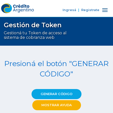
Ingresá
|
Registrate
Tog
nav
Gestión de Token
Gestioná tu Token de acceso al
sistema de cobranza web
Presioná el botón "GENERAR
CÓDIGO"
GENERAR CÓDIGO
MOSTRAR AYUDA