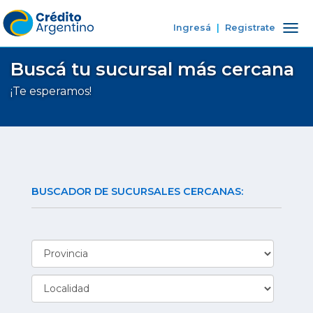
Ingresá
|
Registrate
Tog
nav
Buscá tu sucursal más cercana
¡Te esperamos!
BUSCADOR DE SUCURSALES CERCANAS: