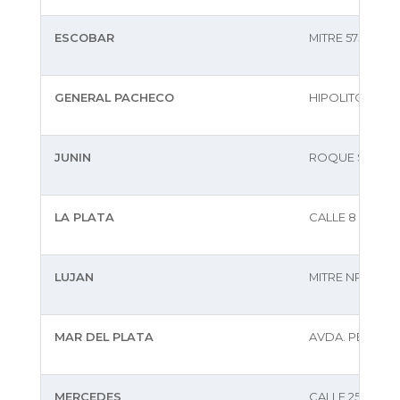
ESCOBAR
MITRE 575
GENERAL PACHECO
HIPOLITO YRI
JUNIN
ROQUE SAENZ P
LA PLATA
CALLE 8 Nº869
LUJAN
MITRE NRO 227
MAR DEL PLATA
AVDA. PEDRO L
MERCEDES
CALLE 25 N§491