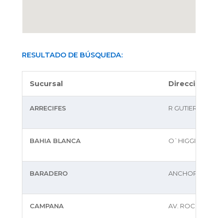
RESULTADO DE BÚSQUEDA:
Sucursal
Dirección
ARRECIFES
R GUTIERREZ 5
BAHIA BLANCA
O`HIGGINS 35/
BARADERO
ANCHORENA 10
CAMPANA
AV. ROCCA N§1