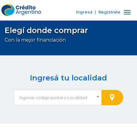
Ingresá
|
Registrate
Tog
nav
Elegí donde comprar
Con la mejor financiación
Ingresá tu localidad
Ingrese código postal o Localidad