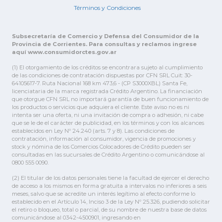
Términos y Condiciones
Subsecretaría de Comercio y Defensa del Consumidor de la
Provincia de Corrientes. Para consultas y reclamos ingrese
aquí www.consumidorctes.gov.ar
(1) El otorgamiento de los créditos se encontrara sujeto al cumplimiento
de las condiciones de contratación dispuestas por CFN SRL Cuit: 30-
64105617-7. Ruta Nacional 168 km 473,6 - (CP S3000XBL) Santa Fe,
licenciataria de la marca registrada Crédito Argentino. La financiación
que otorgue CFN SRL no importará garantía de buen funcionamiento de
los productos o servicios que adquiera el cliente. Este aviso no es ni
intenta ser una oferta, ni una invitación de compra o adhesión, ni cabe
que se le de el carácter de publicidad, en los términos y con los alcances
establecidos en Ley Nº 24.240 (arts. 7 y 8). Las condiciones de
contratación, información al consumidor, vigencia de promociones y
stock y nómina de los Comercios Colocadores de Crédito pueden ser
consultadas en las sucursales de Crédito Argentino o comunicándose al
0800 555 0090.
(2) El titular de los datos personales tiene la facultad de ejercer el derecho
de acceso a los mismos en forma gratuita a intervalos no inferiores a seis
meses, salvo que se acredite un interés legítimo al efecto conforme lo
establecido en el Artículo 14, Inciso 3 de la Ley Nº 25.326, pudiendo solicitar
el retiro o bloqueo, total o parcial, de su nombre de nuestra base de datos
comunicándose al 0342-4500901, ingresando en