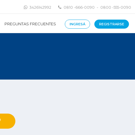
-
3426142992
0810 -666-0090
0800 -555-0090
PREGUNTAS FRECUENTES
INGRESÁ
REGISTRARSE