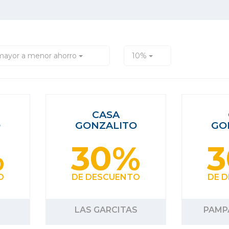
mayor a menor ahorro
10%
CASA
O
GONZALITO
GO
%
30%
O
DE DESCUENTO
DE 
LAS GARCITAS
PAMP