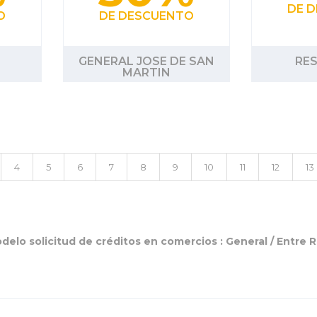
DE 
O
DE DESCUENTO
GENERAL JOSE DE SAN
RES
MARTIN
4
5
6
7
8
9
10
11
12
13
delo solicitud de créditos en comercios :
General
/
Entre R