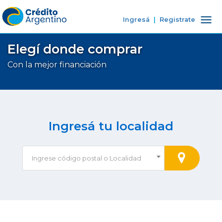
Ingresá
|
Registrate
Tog
nav
Elegí donde comprar
Con la mejor financiación
Ingresá tu localidad
Ingrese código postal o Localidad