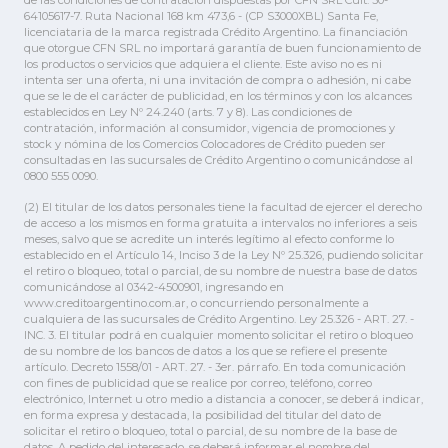
de las condiciones de contratación dispuestas por CFN SRL Cuit: 30-
64105617-7. Ruta Nacional 168 km 473,6 - (CP S3000XBL) Santa Fe,
licenciataria de la marca registrada Crédito Argentino. La financiación
que otorgue CFN SRL no importará garantía de buen funcionamiento de
los productos o servicios que adquiera el cliente. Este aviso no es ni
intenta ser una oferta, ni una invitación de compra o adhesión, ni cabe
que se le de el carácter de publicidad, en los términos y con los alcances
establecidos en Ley Nº 24.240 (arts. 7 y 8). Las condiciones de
contratación, información al consumidor, vigencia de promociones y
stock y nómina de los Comercios Colocadores de Crédito pueden ser
consultadas en las sucursales de Crédito Argentino o comunicándose al
0800 555 0090.
(2) El titular de los datos personales tiene la facultad de ejercer el derecho
de acceso a los mismos en forma gratuita a intervalos no inferiores a seis
meses, salvo que se acredite un interés legítimo al efecto conforme lo
establecido en el Artículo 14, Inciso 3 de la Ley Nº 25.326, pudiendo solicitar
el retiro o bloqueo, total o parcial, de su nombre de nuestra base de datos
comunicándose al 0342-4500901, ingresando en
www.creditoargentino.com.ar, o concurriendo personalmente a
cualquiera de las sucursales de Crédito Argentino. Ley 25.326 - ART. 27. -
INC. 3. El titular podrá en cualquier momento solicitar el retiro o bloqueo
de su nombre de los bancos de datos a los que se refiere el presente
artículo. Decreto 1558/01 - ART. 27. - 3er. párrafo. En toda comunicación
con fines de publicidad que se realice por correo, teléfono, correo
electrónico, Internet u otro medio a distancia a conocer, se deberá indicar,
en forma expresa y destacada, la posibilidad del titular del dato de
solicitar el retiro o bloqueo, total o parcial, de su nombre de la base de
datos. A pedido del interesado, se deberá informar el nombre del