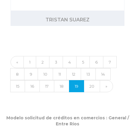
TRISTAN SUAREZ
«
1
2
3
4
5
6
7
8
9
10
11
12
13
14
15
16
17
18
19
20
»
Modelo solicitud de créditos en comercios :
General
/
Entre Ríos