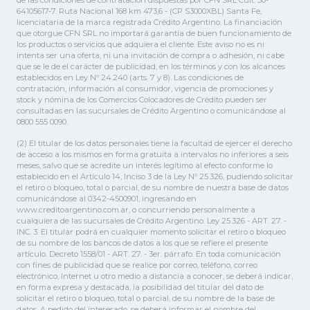
de las condiciones de contratación dispuestas por CFN SRL Cuit: 30-
64105617-7. Ruta Nacional 168 km 473,6 - (CP S3000XBL) Santa Fe,
licenciataria de la marca registrada Crédito Argentino. La financiación
que otorgue CFN SRL no importará garantía de buen funcionamiento de
los productos o servicios que adquiera el cliente. Este aviso no es ni
intenta ser una oferta, ni una invitación de compra o adhesión, ni cabe
que se le de el carácter de publicidad, en los términos y con los alcances
establecidos en Ley Nº 24.240 (arts. 7 y 8). Las condiciones de
contratación, información al consumidor, vigencia de promociones y
stock y nómina de los Comercios Colocadores de Crédito pueden ser
consultadas en las sucursales de Crédito Argentino o comunicándose al
0800 555 0090.
(2) El titular de los datos personales tiene la facultad de ejercer el derecho
de acceso a los mismos en forma gratuita a intervalos no inferiores a seis
meses, salvo que se acredite un interés legítimo al efecto conforme lo
establecido en el Artículo 14, Inciso 3 de la Ley Nº 25.326, pudiendo solicitar
el retiro o bloqueo, total o parcial, de su nombre de nuestra base de datos
comunicándose al 0342-4500901, ingresando en
www.creditoargentino.com.ar, o concurriendo personalmente a
cualquiera de las sucursales de Crédito Argentino. Ley 25.326 - ART. 27. -
INC. 3. El titular podrá en cualquier momento solicitar el retiro o bloqueo
de su nombre de los bancos de datos a los que se refiere el presente
artículo. Decreto 1558/01 - ART. 27. - 3er. párrafo. En toda comunicación
con fines de publicidad que se realice por correo, teléfono, correo
electrónico, Internet u otro medio a distancia a conocer, se deberá indicar,
en forma expresa y destacada, la posibilidad del titular del dato de
solicitar el retiro o bloqueo, total o parcial, de su nombre de la base de
datos. A pedido del interesado, se deberá informar el nombre del