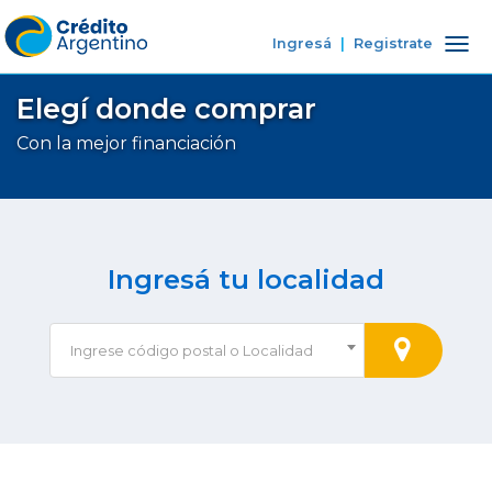
Ingresá
|
Registrate
Tog
nav
Elegí donde comprar
Con la mejor financiación
Ingresá tu localidad
Ingrese código postal o Localidad