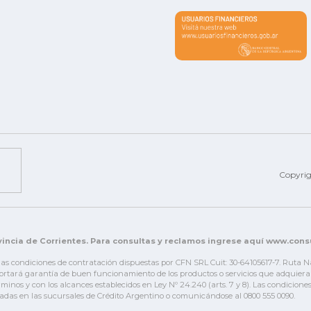
Copyri
incia de Corrientes. Para consultas y reclamos ingrese aquí www.con
 las condiciones de contratación dispuestas por CFN SRL Cuit: 30-64105617-7. Ruta 
tará garantía de buen funcionamiento de los productos o servicios que adquiera el c
érminos y con los alcances establecidos en Ley Nº 24.240 (arts. 7 y 8). Las condicio
adas en las sucursales de Crédito Argentino o comunicándose al 0800 555 0090.