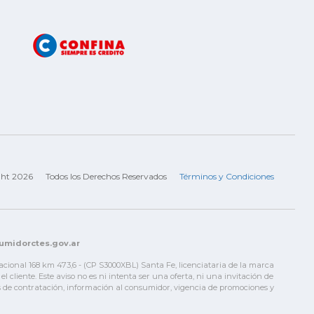
ght 2026
Todos los Derechos Reservados
Términos y Condiciones
sumidorctes.gov.ar
Nacional 168 km 473,6 - (CP S3000XBL) Santa Fe, licenciataria de la marca
liente. Este aviso no es ni intenta ser una oferta, ni una invitación de
nes de contratación, información al consumidor, vigencia de promociones y