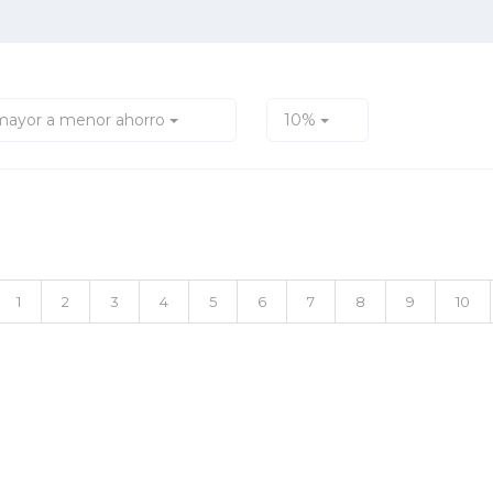
mayor a menor ahorro
10%
1
2
3
4
5
6
7
8
9
10