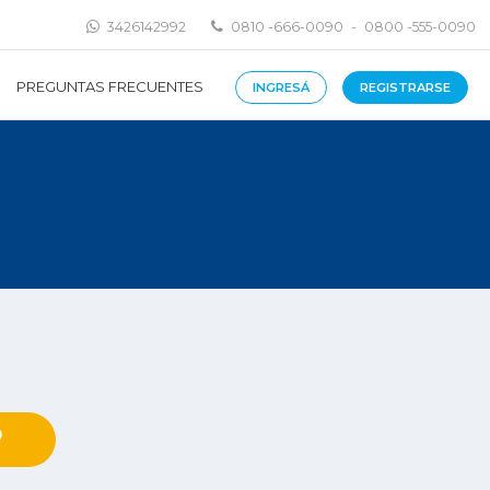
-
3426142992
0810 -666-0090
0800 -555-0090
PREGUNTAS FRECUENTES
INGRESÁ
REGISTRARSE