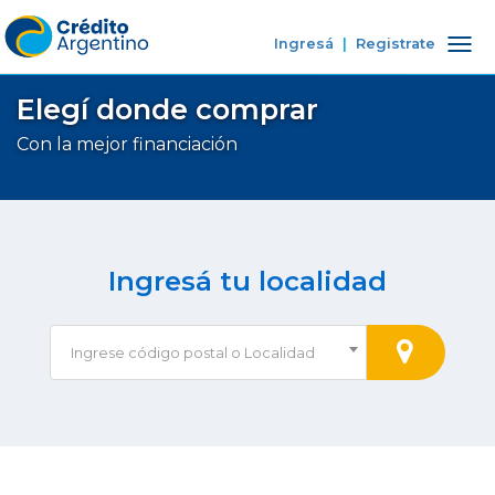
Ingresá
|
Registrate
Tog
nav
Elegí donde comprar
Con la mejor financiación
Ingresá tu localidad
Ingrese código postal o Localidad