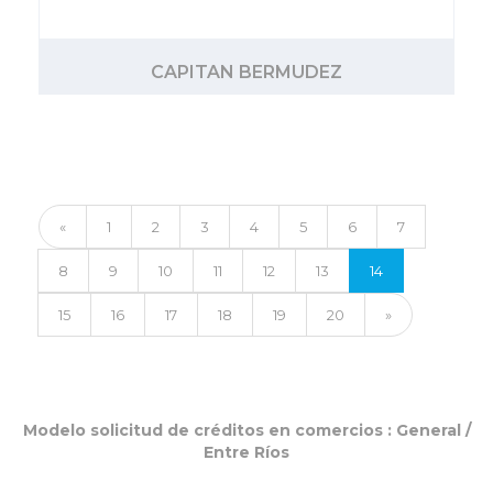
CAPITAN BERMUDEZ
«
1
2
3
4
5
6
7
8
9
10
11
12
13
14
15
16
17
18
19
20
»
Modelo solicitud de créditos en comercios :
General
/
Entre Ríos