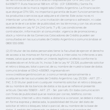
de las condiciones de contratación dispuestas por CFN SRL Cuit: 30-
64105617-7. Ruta Nacional 168 km 473,6 - (CP S3000XBL) Santa Fe,
licenciataria de la marca registrada Crédito Argentino. La financiación
que otorgue CFN SRL no importará garantía de buen funcionamiento de
los productos o servicios que adquiera el cliente. Este aviso no es ni
intenta ser una oferta, ni una invitación de compra o adhesión, ni cabe
que se le de el carácter de publicidad, en los términos y con los alcances
establecidos en Ley Nº 24.240 (arts. 7 y 8). Las condiciones de
contratación, información al consumidor, vigencia de promociones y
stock y nómina de los Comercios Colocadores de Crédito pueden ser
consultadas en las sucursales de Crédito Argentino o comunicándose al
0800 555 0090.
(2) El titular de los datos personales tiene la facultad de ejercer el derecho
de acceso a los mismos en forma gratuita a intervalos no inferiores a seis
meses, salvo que se acredite un interés legítimo al efecto conforme lo
establecido en el Artículo 14, Inciso 3 de la Ley Nº 25.326, pudiendo solicitar
el retiro o bloqueo, total o parcial, de su nombre de nuestra base de datos
comunicándose al 0342-4500901, ingresando en
www.creditoargentino.com.ar, o concurriendo personalmente a
cualquiera de las sucursales de Crédito Argentino. Ley 25.326 - ART. 27. -
INC. 3. El titular podrá en cualquier momento solicitar el retiro o bloqueo
de su nombre de los bancos de datos a los que se refiere el presente
artículo. Decreto 1558/01 - ART. 27. - 3er. párrafo. En toda comunicación
con fines de publicidad que se realice por correo, teléfono, correo
electrónico, Internet u otro medio a distancia a conocer, se deberá indicar,
en forma expresa y destacada, la posibilidad del titular del dato de
solicitar el retiro o bloqueo, total o parcial, de su nombre de la base de
datos. A pedido del interesado, se deberá informar el nombre del