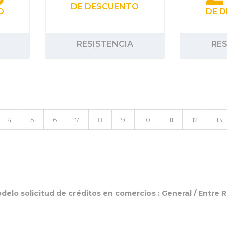
DE DESCUENTO
O
DE 
RESISTENCIA
RES
4
5
6
7
8
9
10
11
12
13
delo solicitud de créditos en comercios :
General
/
Entre R