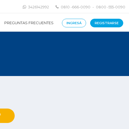
-
3426142992
0810 -666-0090
0800 -555-0090
PREGUNTAS FRECUENTES
INGRESÁ
REGISTRARSE