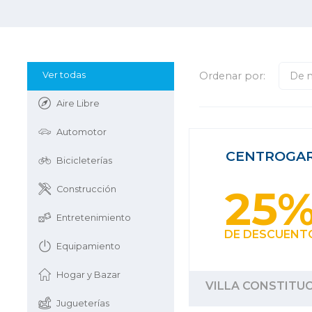
Ver todas
Ordenar por:
De 
Aire Libre
Automotor
CENTROGA
Bicicleterías
25
Construcción
Entretenimiento
DE DESCUENT
Equipamiento
Hogar y Bazar
VILLA CONSTITU
Jugueterías