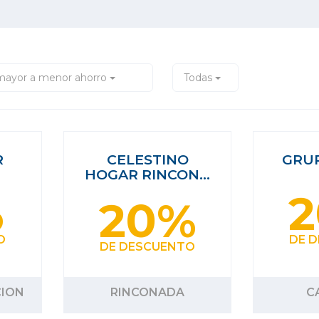
mayor a menor ahorro
Todas
R
CELESTINO
GRU
HOGAR RINCON…
%
20%
O
DE 
DE DESCUENTO
CION
RINCONADA
C