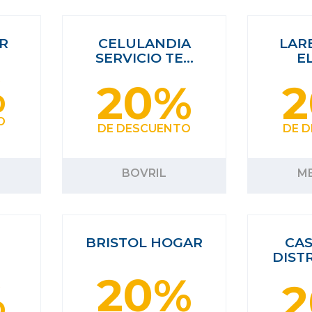
R
CELULANDIA
LAR
SERVICIO TE…
E
%
20%
O
DE DESCUENTO
DE 
BOVRIL
M
BRISTOL HOGAR
CA
DIST
20%
%