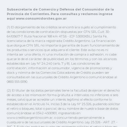
Subsecretaría de Comercio y Defensa del Consumidor de la
Provincia de Corrientes. Para consultas y reclamos ingrese
aquí www.consumidorctes.gov.ar
(1) El otorgamiento de los créditos se encontrara sujeto al cumplimiento
de las condiciones de contratación dispuestas por CFN SRL Cuit: 30-
64105617-7. Ruta Nacional 168 km 473,6 - (CP S3000XBL) Santa Fe,
licenciataria de la marca registrada Crédito Argentino. La financiación
que otorgue CFN SRL no importará garantía de buen funcionamiento de
los productos o servicios que adquiera el cliente. Este aviso no es ni
intenta ser una oferta, ni una invitación de compra o adhesión, ni cabe
que se le de el carácter de publicidad, en los términos y con los alcances
establecidos en Ley Nº 24.240 (arts. 7 y 8). Las condiciones de
contratación, información al consumidor, vigencia de promociones y
stock y nómina de los Comercios Colocadores de Crédito pueden ser
consultadas en las sucursales de Crédito Argentino o comunicándose al
0800 555 0090.
(2) El titular de los datos personales tiene la facultad de ejercer el derecho
de acceso a los mismos en forma gratuita a intervalos no inferiores a seis
meses, salvo que se acredite un interés legítimo al efecto conforme lo
establecido en el Artículo 14, Inciso 3 de la Ley Nº 25.326, pudiendo solicitar
el retiro o bloqueo, total o parcial, de su nombre de nuestra base de datos
comunicándose al 0342-4500901, ingresando en
www.creditoargentino.com.ar, o concurriendo personalmente a
cualquiera de las sucursales de Crédito Argentino. Ley 25.326 - ART. 27. -
INC. 3. El titular podrá en cualquier momento solicitar el retiro o bloqueo