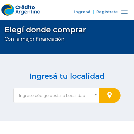
Ingresá
|
Registrate
Tog
nav
Elegí donde comprar
Con la mejor financiación
Ingresá tu localidad
Ingrese código postal o Localidad