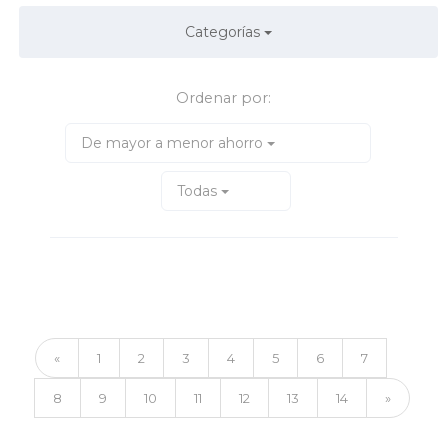
Categorías
Ordenar por:
De mayor a menor ahorro
Todas
«
1
2
3
4
5
6
7
8
9
10
11
12
13
14
»