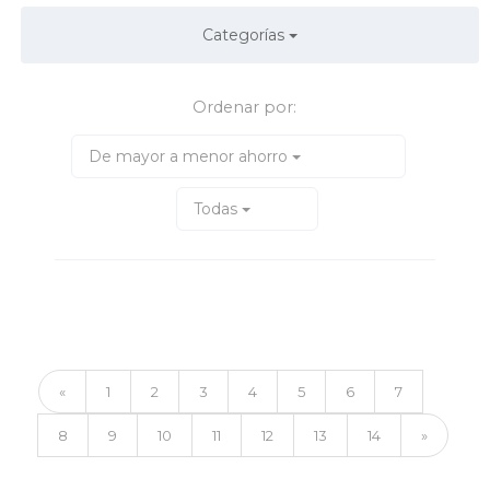
Categorías
Ordenar por:
De mayor a menor ahorro
Todas
«
1
2
3
4
5
6
7
8
9
10
11
12
13
14
»