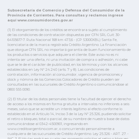
Subsecretaría de Comercio y Defensa del Consumidor de la
Provincia de Corrientes. Para consultas y reclamos ingrese
aquí www.consumidorctes.gov.ar
(1) El otorgamiento de los créditos se encontrara sujeto al cumplimiento
de las condiciones de contratación dispuestas por CFN SRL Cuit: 30-
64105617-7. Ruta Nacional 168 km 473,6 - (CP S3000XBL) Santa Fe,
licenciataria de la marca registrada Crédito Argentino. La financiación
que otorgue CFN SRL no importará garantía de buen funcionamiento de
los productos o servicios que adquiera el cliente. Este aviso no es ni
intenta ser una oferta, ni una invitación de compra o adhesión, ni cabe
que se le de el carácter de publicidad, en los términos y con los alcances
establecidos en Ley Nº 24.240 (arts. 7 y 8). Las condiciones de
contratación, información al consumidor, vigencia de promociones y
stock y nómina de los Comercios Colocadores de Crédito pueden ser
consultadas en las sucursales de Crédito Argentino o comunicándose al
0800 555 0090.
(2) El titular de los datos personales tiene la facultad de ejercer el derecho
de acceso a los mismos en forma gratuita a intervalos no inferiores a seis
meses, salvo que se acredite un interés legítimo al efecto conforme lo
establecido en el Artículo 14, Inciso 3 de la Ley Nº 25.326, pudiendo solicitar
el retiro o bloqueo, total o parcial, de su nombre de nuestra base de datos
comunicándose al 0342-4500901, ingresando en
www.creditoargentino.com.ar, o concurriendo personalmente a
cualquiera de las sucursales de Crédito Argentino. Ley 25.326 - ART. 27. -
INC. 3. El titular podrá en cualquier momento solicitar el retiro o bloqueo