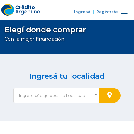
Ingresá
|
Registrate
Tog
nav
Elegí donde comprar
Con la mejor financiación
Ingresá tu localidad
Ingrese código postal o Localidad