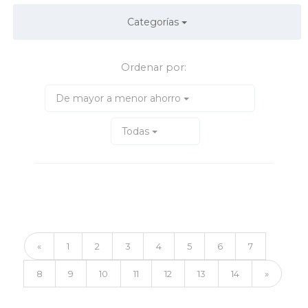
Categorías
Ordenar por:
De mayor a menor ahorro
Todas
«
1
2
3
4
5
6
7
8
9
10
11
12
13
14
»