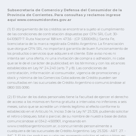
Subsecretaría de Comercio y Defensa del Consumidor de la
Provincia de Corrientes. Para consultas y reclamos ingrese
aquí www.consumidorctes.gov.ar
(1) El otorgamiento de los créditos se encontrara sujeto al cumplimiento
de las condiciones de contratación dispuestas por CFN SRL Cuit: 30-
64105617-7. Ruta Nacional 168 km 473,6 - (CP S3000XBL) Santa Fe,
licenciataria de la marca registrada Crédito Argentino. La financiación
que otorgue CFN SRL no importará garantía de buen funcionamiento de
los productos o servicios que adquiera el cliente. Este aviso no es ni
intenta ser una oferta, ni una invitación de compra o adhesión, ni cabe
que se le de el carácter de publicidad, en los términos y con los alcances
establecidos en Ley Nº 24.240 (arts. 7 y 8). Las condiciones de
contratación, información al consumidor, vigencia de promociones y
stock y nómina de los Comercios Colocadores de Crédito pueden ser
consultadas en las sucursales de Crédito Argentino o comunicándose al
0800 555 0090.
(2) El titular de los datos personales tiene la facultad de ejercer el derecho
de acceso a los mismos en forma gratuita a intervalos no inferiores a seis
meses, salvo que se acredite un interés legítimo al efecto conforme lo
establecido en el Artículo 14, Inciso 3 de la Ley Nº 25.326, pudiendo solicitar
el retiro o bloqueo, total o parcial, de su nombre de nuestra base de datos
comunicándose al 0342-4500901, ingresando en
www.creditoargentino.com.ar, o concurriendo personalmente a
cualquiera de las sucursales de Crédito Argentino. Ley 25.326 - ART. 27. -
INC. 3. El titular podrá en cualquier momento solicitar el retiro o bloqueo