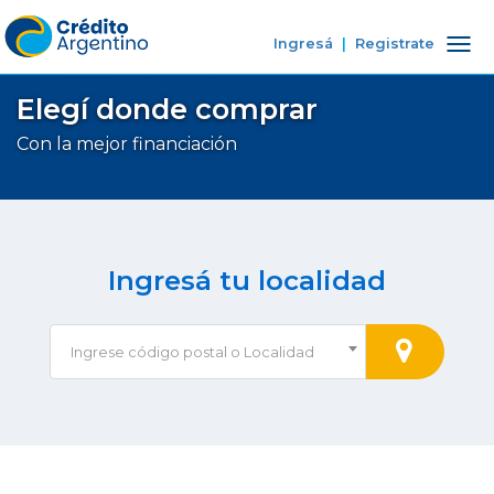
Ingresá
|
Registrate
Tog
nav
Elegí donde comprar
Con la mejor financiación
Ingresá tu localidad
Ingrese código postal o Localidad