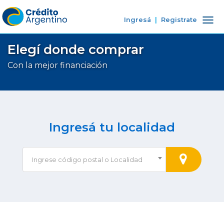
Ingresá
|
Registrate
Tog
nav
Elegí donde comprar
Con la mejor financiación
Ingresá tu localidad
Ingrese código postal o Localidad