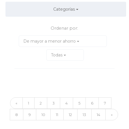
Categorías
Ordenar por:
De mayor a menor ahorro
Todas
«
1
2
3
4
5
6
7
8
9
10
11
12
13
14
»