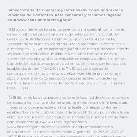
Subsecretaría de Comercio y Defensa del Consumidor de la
Provincia de Corrientes. Para consultas y reclamos ingrese
aquí www.consumidorctes.gov.ar
(1) El otorgamiento de los créditos se encontrara sujeto al cumplimiento
de las condiciones de contratación dispuestas por CFN SRL Cuit: 30-
64105617-7. Ruta Nacional 168 km 473,6 - (CP S3000XBL) Santa Fe,
licenciataria de la marca registrada Crédito Argentino. La financiación
que otorgue CFN SRL no importará garantía de buen funcionamiento de
los productos o servicios que adquiera el cliente. Este aviso no es ni
intenta ser una oferta, ni una invitación de compra o adhesión, ni cabe
que se le de el carácter de publicidad, en los términos y con los alcances
establecidos en Ley Nº 24.240 (arts. 7 y 8). Las condiciones de
contratación, información al consumidor, vigencia de promociones y
stock y nómina de los Comercios Colocadores de Crédito pueden ser
consultadas en las sucursales de Crédito Argentino o comunicándose al
0800 555 0090.
(2) El titular de los datos personales tiene la facultad de ejercer el derecho
de acceso a los mismos en forma gratuita a intervalos no inferiores a seis
meses, salvo que se acredite un interés legítimo al efecto conforme lo
establecido en el Artículo 14, Inciso 3 de la Ley Nº 25.326, pudiendo solicitar
el retiro o bloqueo, total o parcial, de su nombre de nuestra base de datos
comunicándose al 0342-4500901, ingresando en
www.creditoargentino.com.ar, o concurriendo personalmente a
cualquiera de las sucursales de Crédito Argentino. Ley 25.326 - ART. 27. -
INC. 3. El titular podrá en cualquier momento solicitar el retiro o bloqueo