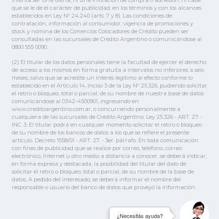
intenta ser una oferta, ni una invitación de compra o adhesión, ni cabe
que se le de el carácter de publicidad, en los términos y con los alcances
establecidos en Ley Nº 24.240 (arts. 7 y 8). Las condiciones de
contratación, información al consumidor, vigencia de promociones y
stock y nómina de los Comercios Colocadores de Crédito pueden ser
consultadas en las sucursales de Crédito Argentino o comunicándose al
0800 555 0090.
(2) El titular de los datos personales tiene la facultad de ejercer el derecho
de acceso a los mismos en forma gratuita a intervalos no inferiores a seis
meses, salvo que se acredite un interés legítimo al efecto conforme lo
establecido en el Artículo 14, Inciso 3 de la Ley Nº 25.326, pudiendo solicitar
el retiro o bloqueo, total o parcial, de su nombre de nuestra base de datos
comunicándose al 0342-4500901, ingresando en
www.creditoargentino.com.ar, o concurriendo personalmente a
cualquiera de las sucursales de Crédito Argentino. Ley 25.326 - ART. 27. -
INC. 3. El titular podrá en cualquier momento solicitar el retiro o bloqueo
de su nombre de los bancos de datos a los que se refiere el presente
artículo. Decreto 1558/01 - ART. 27. - 3er. párrafo. En toda comunicación
con fines de publicidad que se realice por correo, teléfono, correo
electrónico, Internet u otro medio a distancia a conocer, se deberá indicar,
en forma expresa y destacada, la posibilidad del titular del dato de
solicitar el retiro o bloqueo, total o parcial, de su nombre de la base de
datos. A pedido del interesado, se deberá informar el nombre del
responsable o usuario del banco de datos que proveyó la información.
¿Necesitás ayuda?