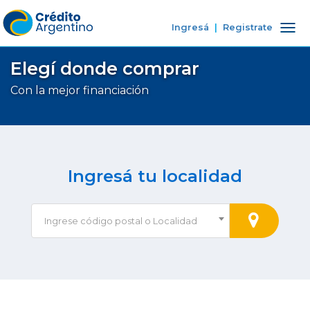
Ingresá
|
Registrate
Tog
nav
Elegí donde comprar
Con la mejor financiación
Ingresá tu localidad
Ingrese código postal o Localidad