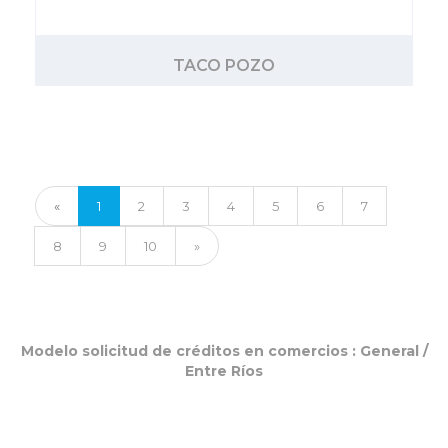
TACO POZO
«
1
2
3
4
5
6
7
8
9
10
»
Modelo solicitud de créditos en comercios :
General
/
Entre Ríos