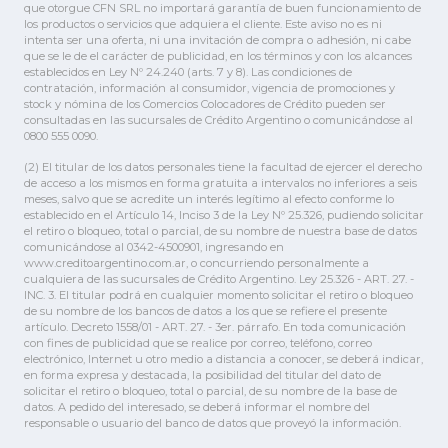
que otorgue CFN SRL no importará garantía de buen funcionamiento de
los productos o servicios que adquiera el cliente. Este aviso no es ni
intenta ser una oferta, ni una invitación de compra o adhesión, ni cabe
que se le de el carácter de publicidad, en los términos y con los alcances
establecidos en Ley Nº 24.240 (arts. 7 y 8). Las condiciones de
contratación, información al consumidor, vigencia de promociones y
stock y nómina de los Comercios Colocadores de Crédito pueden ser
consultadas en las sucursales de Crédito Argentino o comunicándose al
0800 555 0090.
(2) El titular de los datos personales tiene la facultad de ejercer el derecho
de acceso a los mismos en forma gratuita a intervalos no inferiores a seis
meses, salvo que se acredite un interés legítimo al efecto conforme lo
establecido en el Artículo 14, Inciso 3 de la Ley Nº 25.326, pudiendo solicitar
el retiro o bloqueo, total o parcial, de su nombre de nuestra base de datos
comunicándose al 0342-4500901, ingresando en
www.creditoargentino.com.ar, o concurriendo personalmente a
cualquiera de las sucursales de Crédito Argentino. Ley 25.326 - ART. 27. -
INC. 3. El titular podrá en cualquier momento solicitar el retiro o bloqueo
de su nombre de los bancos de datos a los que se refiere el presente
artículo. Decreto 1558/01 - ART. 27. - 3er. párrafo. En toda comunicación
con fines de publicidad que se realice por correo, teléfono, correo
electrónico, Internet u otro medio a distancia a conocer, se deberá indicar,
en forma expresa y destacada, la posibilidad del titular del dato de
solicitar el retiro o bloqueo, total o parcial, de su nombre de la base de
datos. A pedido del interesado, se deberá informar el nombre del
responsable o usuario del banco de datos que proveyó la información.