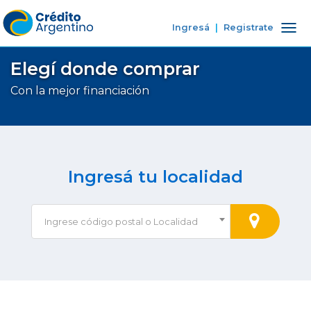
Ingresá
|
Registrate
Tog
nav
Elegí donde comprar
Con la mejor financiación
Ingresá tu localidad
Ingrese código postal o Localidad