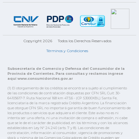
Copyright 2026
Todos los Derechos Reservados
Términos y Condiciones
Subsecretaría de Comercio y Defensa del Consumidor de la
Provincia de Corrientes. Para consultas y reclamos ingrese
aquí www.consumidorctes.gov.ar
(1) El otorgamiento de los créditos se encontrara sujeto al cumplimiento
de las condiciones de contratación dispuestas por CFN SRL Cuit: 30-
64105617-7. Ruta Nacional 168 km 473,6 - (CP S3000XBL) Santa Fe,
licenciataria de la marca registrada Crédito Argentino. La financiación
que otorgue CFN SRL no importará garantía de buen funcionamiento de
los productos o servicios que adquiera el cliente. Este aviso no es ni
intenta ser una oferta, ni una invitación de compra o adhesión, ni cabe
que se le de el carácter de publicidad, en los términos y con los alcances
establecidos en Ley Nº 24.240 (arts. 7 y 8). Las condiciones de
contratación, información al consumidor, vigencia de promociones y
stock y nómina de los Comercios Colocadores de Crédito pueden ser