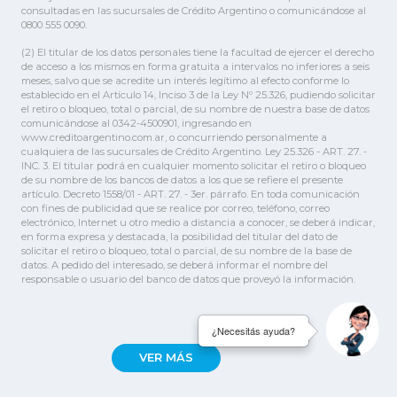
consultadas en las sucursales de Crédito Argentino o comunicándose al
0800 555 0090.
(2) El titular de los datos personales tiene la facultad de ejercer el derecho
de acceso a los mismos en forma gratuita a intervalos no inferiores a seis
meses, salvo que se acredite un interés legítimo al efecto conforme lo
establecido en el Artículo 14, Inciso 3 de la Ley Nº 25.326, pudiendo solicitar
el retiro o bloqueo, total o parcial, de su nombre de nuestra base de datos
comunicándose al 0342-4500901, ingresando en
www.creditoargentino.com.ar, o concurriendo personalmente a
cualquiera de las sucursales de Crédito Argentino. Ley 25.326 - ART. 27. -
INC. 3. El titular podrá en cualquier momento solicitar el retiro o bloqueo
de su nombre de los bancos de datos a los que se refiere el presente
artículo. Decreto 1558/01 - ART. 27. - 3er. párrafo. En toda comunicación
con fines de publicidad que se realice por correo, teléfono, correo
electrónico, Internet u otro medio a distancia a conocer, se deberá indicar,
en forma expresa y destacada, la posibilidad del titular del dato de
solicitar el retiro o bloqueo, total o parcial, de su nombre de la base de
datos. A pedido del interesado, se deberá informar el nombre del
responsable o usuario del banco de datos que proveyó la información.
¿Necesitás ayuda?
VER MÁS