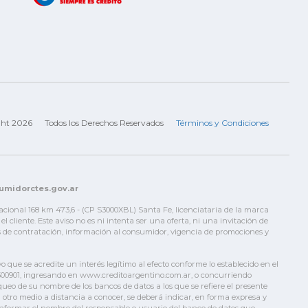
ght 2026
Todos los Derechos Reservados
Términos y Condiciones
sumidorctes.gov.ar
Nacional 168 km 473,6 - (CP S3000XBL) Santa Fe, licenciataria de la marca
liente. Este aviso no es ni intenta ser una oferta, ni una invitación de
nes de contratación, información al consumidor, vigencia de promociones y
vo que se acredite un interés legítimo al efecto conforme lo establecido en el
2-4500901, ingresando en www.creditoargentino.com.ar, o concurriendo
oqueo de su nombre de los bancos de datos a los que se refiere el presente
t u otro medio a distancia a conocer, se deberá indicar, en forma expresa y