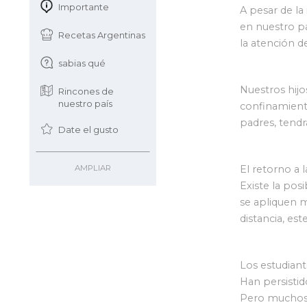
Importante
A pesar de la
en nuestro p
Recetas Argentinas
la atención d
sabias qué
Nuestros hij
Rincones de
nuestro país
confinamiento
padres, tendr
Date el gusto
AMPLIAR
El retorno a
Existe la pos
se apliquen 
distancia, es
Los estudian
Han persistid
Pero muchos a