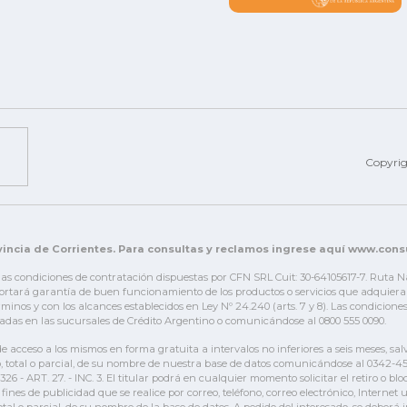
Copyri
incia de Corrientes. Para consultas y reclamos ingrese aquí www.con
 las condiciones de contratación dispuestas por CFN SRL Cuit: 30-64105617-7. Ruta 
tará garantía de buen funcionamiento de los productos o servicios que adquiera el c
érminos y con los alcances establecidos en Ley Nº 24.240 (arts. 7 y 8). Las condicio
adas en las sucursales de Crédito Argentino o comunicándose al 0800 555 0090.
 de acceso a los mismos en forma gratuita a intervalos no inferiores a seis meses, sal
loqueo, total o parcial, de su nombre de nuestra base de datos comunicándose al 034
6 - ART. 27. - INC. 3. El titular podrá en cualquier momento solicitar el retiro o bl
 fines de publicidad que se realice por correo, teléfono, correo electrónico, Interne