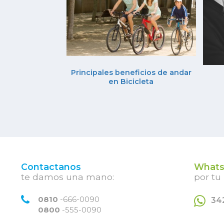
Principales beneficios de andar
en Bicicleta
Contactanos
Whats
te damos una mano:
por tu
0810
-666-0090
34
0800
-555-0090