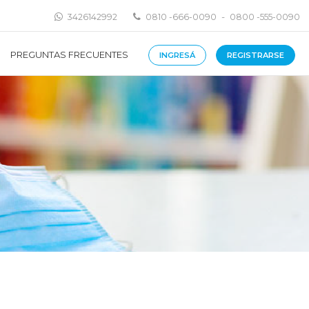
-
3426142992
0810 -666-0090
0800 -555-0090
PREGUNTAS FRECUENTES
INGRESÁ
REGISTRARSE