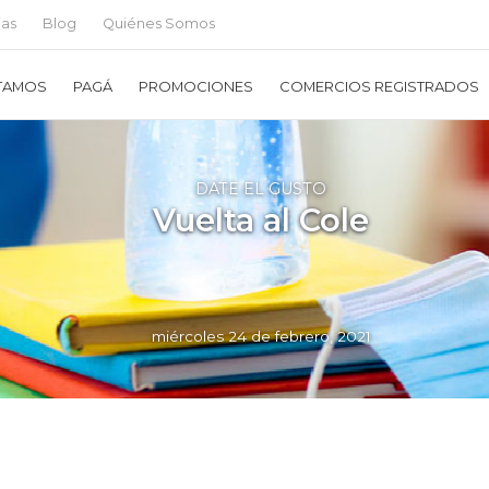
ias
Blog
Quiénes Somos
TAMOS
PAGÁ
PROMOCIONES
COMERCIOS REGISTRADOS
DATE EL GUSTO
Vuelta al Cole
miércoles 24 de febrero, 2021