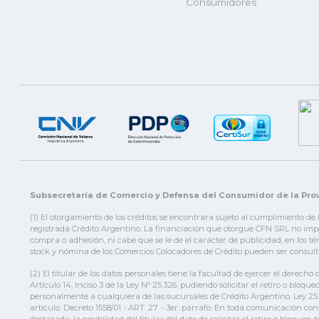
Consumidores
Subsecretaría de Comercio y Defensa del Consumidor de la Prov
(1) El otorgamiento de los créditos se encontrara sujeto al cumplimiento de
registrada Crédito Argentino. La financiación que otorgue CFN SRL no impor
compra o adhesión, ni cabe que se le de el carácter de publicidad, en los t
stock y nómina de los Comercios Colocadores de Crédito pueden ser consult
(2) El titular de los datos personales tiene la facultad de ejercer el derecho
Artículo 14, Inciso 3 de la Ley Nº 25.326, pudiendo solicitar el retiro o b
personalmente a cualquiera de las sucursales de Crédito Argentino. Ley 25.32
artículo. Decreto 1558/01 - ART. 27. - 3er. párrafo. En toda comunicación con