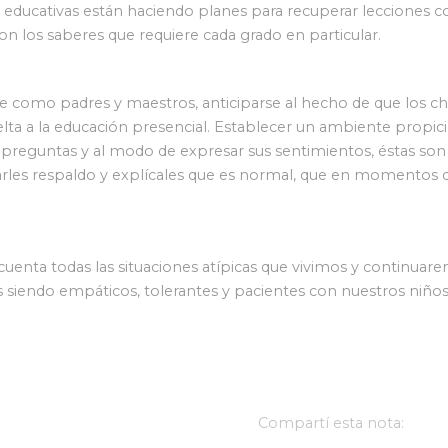
 educativas están haciendo planes para recuperar lecciones con
con los saberes que requiere cada grado en particular.
e como padres y maestros, anticiparse al hecho de que los ch
lta a la educación presencial. Establecer un ambiente propic
s preguntas y al modo de expresar sus sentimientos, éstas so
arles respaldo y explícales que es normal, que en momentos 
cuenta todas las situaciones atípicas que vivimos y continu
s siendo empáticos, tolerantes y pacientes con nuestros niño
Compartí esta nota: