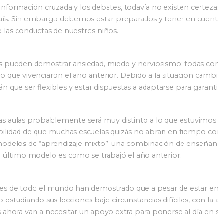
 información cruzada y los debates, todavía no existen certezas
aís. Sin embargo debemos estar preparados y tener en cuent
e las conductas de nuestros niños.
os pueden demostrar ansiedad, miedo y nerviosismo; todas co
 que vivenciaron el año anterior. Debido a la situación cam
án que ser flexibles y estar dispuestas a adaptarse para garanti
 las aulas probablemente será muy distinto a lo que estuvimo
ibilidad de que muchas escuelas quizás no abran en tiempo c
modelos de “aprendizaje mixto”, una combinación de enseñanza
te último modelo es como se trabajó el año anterior.
tes de todo el mundo han demostrado que a pesar de estar e
o estudiando sus lecciones bajo circunstancias difíciles, con l
hora van a necesitar un apoyo extra para ponerse al día en s