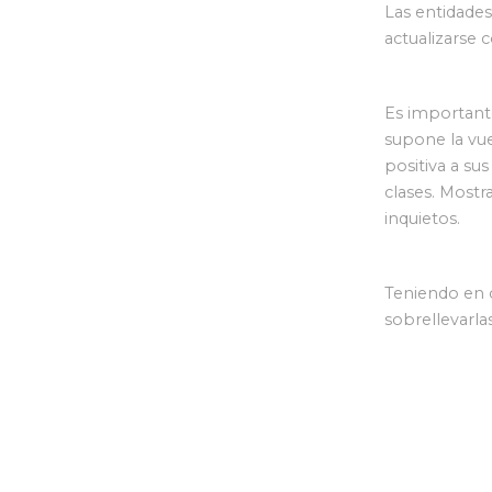
Las entidades
actualizarse 
Es important
supone la vue
positiva a su
clases. Mostr
inquietos.
Teniendo en 
sobrellevarla