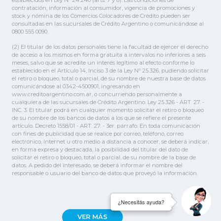
contratación, información al consumidor, vigencia de promociones y
stock y nómina de los Comercios Colocadores de Crédito pueden ser
consultadas en las sucursales de Crédito Argentino o comunicándose al
0800 555 0090.
(2) El titular de los datos personales tiene la facultad de ejercer el derecho
de acceso a los mismos en forma gratuita a intervalos no inferiores a seis
meses, salvo que se acredite un interés legítimo al efecto conforme lo
establecido en el Artículo 14, Inciso 3 de la Ley Nº 25.326, pudiendo solicitar
el retiro o bloqueo, total o parcial, de su nombre de nuestra base de datos
comunicándose al 0342-4500901, ingresando en
www.creditoargentino.com.ar, o concurriendo personalmente a
cualquiera de las sucursales de Crédito Argentino. Ley 25.326 - ART. 27. -
INC. 3. El titular podrá en cualquier momento solicitar el retiro o bloqueo
de su nombre de los bancos de datos a los que se refiere el presente
artículo. Decreto 1558/01 - ART. 27. - 3er. párrafo. En toda comunicación
con fines de publicidad que se realice por correo, teléfono, correo
electrónico, Internet u otro medio a distancia a conocer, se deberá indicar,
en forma expresa y destacada, la posibilidad del titular del dato de
solicitar el retiro o bloqueo, total o parcial, de su nombre de la base de
datos. A pedido del interesado, se deberá informar el nombre del
responsable o usuario del banco de datos que proveyó la información.
¿Necesitás ayuda?
VER MÁS