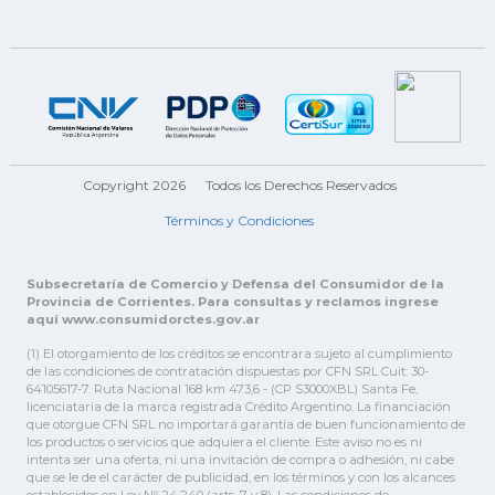
Copyright 2026
Todos los Derechos Reservados
Términos y Condiciones
Subsecretaría de Comercio y Defensa del Consumidor de la
Provincia de Corrientes. Para consultas y reclamos ingrese
aquí www.consumidorctes.gov.ar
(1) El otorgamiento de los créditos se encontrara sujeto al cumplimiento
de las condiciones de contratación dispuestas por CFN SRL Cuit: 30-
64105617-7. Ruta Nacional 168 km 473,6 - (CP S3000XBL) Santa Fe,
licenciataria de la marca registrada Crédito Argentino. La financiación
que otorgue CFN SRL no importará garantía de buen funcionamiento de
los productos o servicios que adquiera el cliente. Este aviso no es ni
intenta ser una oferta, ni una invitación de compra o adhesión, ni cabe
que se le de el carácter de publicidad, en los términos y con los alcances
establecidos en Ley Nº 24.240 (arts. 7 y 8). Las condiciones de