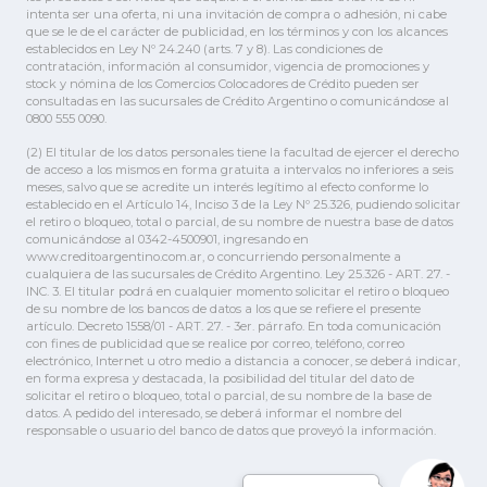
intenta ser una oferta, ni una invitación de compra o adhesión, ni cabe
que se le de el carácter de publicidad, en los términos y con los alcances
establecidos en Ley Nº 24.240 (arts. 7 y 8). Las condiciones de
contratación, información al consumidor, vigencia de promociones y
stock y nómina de los Comercios Colocadores de Crédito pueden ser
consultadas en las sucursales de Crédito Argentino o comunicándose al
0800 555 0090.
(2) El titular de los datos personales tiene la facultad de ejercer el derecho
de acceso a los mismos en forma gratuita a intervalos no inferiores a seis
meses, salvo que se acredite un interés legítimo al efecto conforme lo
establecido en el Artículo 14, Inciso 3 de la Ley Nº 25.326, pudiendo solicitar
el retiro o bloqueo, total o parcial, de su nombre de nuestra base de datos
comunicándose al 0342-4500901, ingresando en
www.creditoargentino.com.ar, o concurriendo personalmente a
cualquiera de las sucursales de Crédito Argentino. Ley 25.326 - ART. 27. -
INC. 3. El titular podrá en cualquier momento solicitar el retiro o bloqueo
de su nombre de los bancos de datos a los que se refiere el presente
artículo. Decreto 1558/01 - ART. 27. - 3er. párrafo. En toda comunicación
con fines de publicidad que se realice por correo, teléfono, correo
electrónico, Internet u otro medio a distancia a conocer, se deberá indicar,
en forma expresa y destacada, la posibilidad del titular del dato de
solicitar el retiro o bloqueo, total o parcial, de su nombre de la base de
datos. A pedido del interesado, se deberá informar el nombre del
responsable o usuario del banco de datos que proveyó la información.