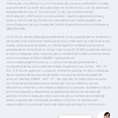
intenta ser una oferta, ni una invitación de compra o adhesión, ni cabe
que se le de el carácter de publicidad, en los términos y con los alcances
establecidos en Ley Nº 24.240 (arts. 7 y 8). Las condiciones de
contratación, información al consumidor, vigencia de promociones y
stock y nómina de los Comercios Colocadores de Crédito pueden ser
consultadas en las sucursales de Crédito Argentino o comunicándose al
0800 555 0090.
(2) El titular de los datos personales tiene la facultad de ejercer el derecho
de acceso a los mismos en forma gratuita a intervalos no inferiores a seis
meses, salvo que se acredite un interés legítimo al efecto conforme lo
establecido en el Artículo 14, Inciso 3 de la Ley Nº 25.326, pudiendo solicitar
el retiro o bloqueo, total o parcial, de su nombre de nuestra base de datos
comunicándose al 0342-4500901, ingresando en
www.creditoargentino.com.ar, o concurriendo personalmente a
cualquiera de las sucursales de Crédito Argentino. Ley 25.326 - ART. 27. -
INC. 3. El titular podrá en cualquier momento solicitar el retiro o bloqueo
de su nombre de los bancos de datos a los que se refiere el presente
artículo. Decreto 1558/01 - ART. 27. - 3er. párrafo. En toda comunicación
con fines de publicidad que se realice por correo, teléfono, correo
electrónico, Internet u otro medio a distancia a conocer, se deberá indicar,
en forma expresa y destacada, la posibilidad del titular del dato de
solicitar el retiro o bloqueo, total o parcial, de su nombre de la base de
datos. A pedido del interesado, se deberá informar el nombre del
responsable o usuario del banco de datos que proveyó la información.