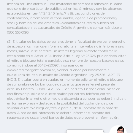
intenta ser una oferta, ni una invitación de compra o adhesión, ni cabe
que se le de el carácter de publicidad, en los términos y con los alcances
establecidos en Ley Nº 24.240 (arts. 7 y 8). Las condiciones de
contratación, información al consumidor, vigencia de promociones y
stock y nómina de los Comercios Colocadores de Crédito pueden ser
consultadas en las sucursales de Crédito Argentino o comunicándose al
0800 555 0090.
(2) El titular de los datos personales tiene la facultad de ejercer el derecho
de acceso a los mismos en forma gratuita a intervalos no inferiores a seis
meses, salvo que se acredite un interés legítimo al efecto conforme lo
establecido en el Artículo 14, Inciso 3 de la Ley Nº 25.326, pudiendo solicitar
el retiro o bloqueo, total o parcial, de su nombre de nuestra base de datos
comunicándose al 0342-4500901, ingresando en
www.creditoargentino.com.ar, o concurriendo personalmente a
cualquiera de las sucursales de Crédito Argentino. Ley 25.326 - ART. 27. -
INC. 3. El titular podrá en cualquier momento solicitar el retiro o bloqueo
de su nombre de los bancos de datos a los que se refiere el presente
artículo. Decreto 1558/01 - ART. 27. - 3er. párrafo. En toda comunicación
con fines de publicidad que se realice por correo, teléfono, correo
electrónico, Internet u otro medio a distancia a conocer, se deberá indicar,
en forma expresa y destacada, la posibilidad del titular del dato de
solicitar el retiro o bloqueo, total o parcial, de su nombre de la base de
datos. A pedido del interesado, se deberá informar el nombre del
responsable o usuario del banco de datos que proveyó la información.