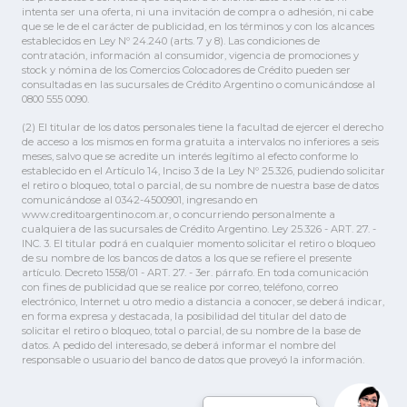
intenta ser una oferta, ni una invitación de compra o adhesión, ni cabe
que se le de el carácter de publicidad, en los términos y con los alcances
establecidos en Ley Nº 24.240 (arts. 7 y 8). Las condiciones de
contratación, información al consumidor, vigencia de promociones y
stock y nómina de los Comercios Colocadores de Crédito pueden ser
consultadas en las sucursales de Crédito Argentino o comunicándose al
0800 555 0090.
(2) El titular de los datos personales tiene la facultad de ejercer el derecho
de acceso a los mismos en forma gratuita a intervalos no inferiores a seis
meses, salvo que se acredite un interés legítimo al efecto conforme lo
establecido en el Artículo 14, Inciso 3 de la Ley Nº 25.326, pudiendo solicitar
el retiro o bloqueo, total o parcial, de su nombre de nuestra base de datos
comunicándose al 0342-4500901, ingresando en
www.creditoargentino.com.ar, o concurriendo personalmente a
cualquiera de las sucursales de Crédito Argentino. Ley 25.326 - ART. 27. -
INC. 3. El titular podrá en cualquier momento solicitar el retiro o bloqueo
de su nombre de los bancos de datos a los que se refiere el presente
artículo. Decreto 1558/01 - ART. 27. - 3er. párrafo. En toda comunicación
con fines de publicidad que se realice por correo, teléfono, correo
electrónico, Internet u otro medio a distancia a conocer, se deberá indicar,
en forma expresa y destacada, la posibilidad del titular del dato de
solicitar el retiro o bloqueo, total o parcial, de su nombre de la base de
datos. A pedido del interesado, se deberá informar el nombre del
responsable o usuario del banco de datos que proveyó la información.