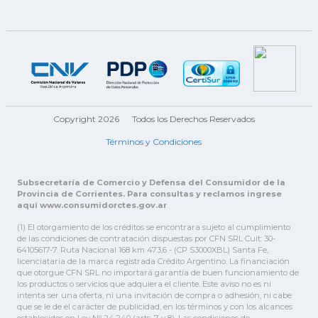
Copyright 2026
Todos los Derechos Reservados
Términos y Condiciones
Subsecretaría de Comercio y Defensa del Consumidor de la
Provincia de Corrientes. Para consultas y reclamos ingrese
aquí www.consumidorctes.gov.ar
(1) El otorgamiento de los créditos se encontrara sujeto al cumplimiento
de las condiciones de contratación dispuestas por CFN SRL Cuit: 30-
64105617-7. Ruta Nacional 168 km 473,6 - (CP S3000XBL) Santa Fe,
licenciataria de la marca registrada Crédito Argentino. La financiación
que otorgue CFN SRL no importará garantía de buen funcionamiento de
los productos o servicios que adquiera el cliente. Este aviso no es ni
intenta ser una oferta, ni una invitación de compra o adhesión, ni cabe
que se le de el carácter de publicidad, en los términos y con los alcances
establecidos en Ley Nº 24.240 (arts. 7 y 8). Las condiciones de