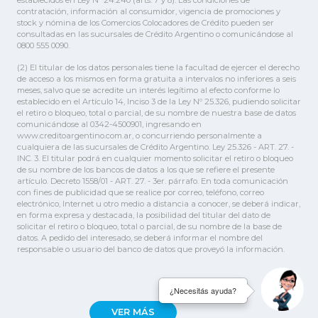
contratación, información al consumidor, vigencia de promociones y
stock y nómina de los Comercios Colocadores de Crédito pueden ser
consultadas en las sucursales de Crédito Argentino o comunicándose al
0800 555 0090.
(2) El titular de los datos personales tiene la facultad de ejercer el derecho
de acceso a los mismos en forma gratuita a intervalos no inferiores a seis
meses, salvo que se acredite un interés legítimo al efecto conforme lo
establecido en el Artículo 14, Inciso 3 de la Ley Nº 25.326, pudiendo solicitar
el retiro o bloqueo, total o parcial, de su nombre de nuestra base de datos
comunicándose al 0342-4500901, ingresando en
www.creditoargentino.com.ar, o concurriendo personalmente a
cualquiera de las sucursales de Crédito Argentino. Ley 25.326 - ART. 27. -
INC. 3. El titular podrá en cualquier momento solicitar el retiro o bloqueo
de su nombre de los bancos de datos a los que se refiere el presente
artículo. Decreto 1558/01 - ART. 27. - 3er. párrafo. En toda comunicación
con fines de publicidad que se realice por correo, teléfono, correo
electrónico, Internet u otro medio a distancia a conocer, se deberá indicar,
en forma expresa y destacada, la posibilidad del titular del dato de
solicitar el retiro o bloqueo, total o parcial, de su nombre de la base de
datos. A pedido del interesado, se deberá informar el nombre del
responsable o usuario del banco de datos que proveyó la información.
¿Necesitás ayuda?
VER MÁS