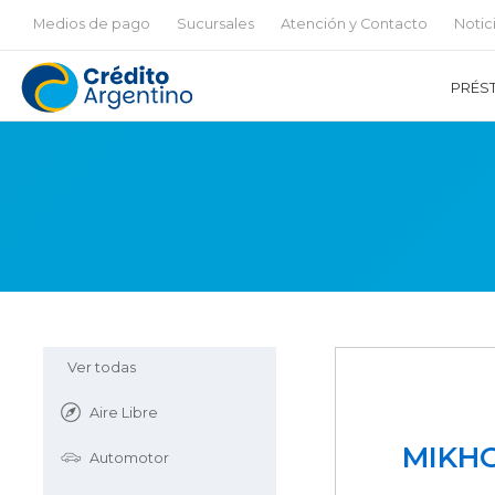
Medios de pago
Sucursales
Atención y Contacto
Notic
PRÉS
Ver todas
Aire Libre
MIKH
Automotor