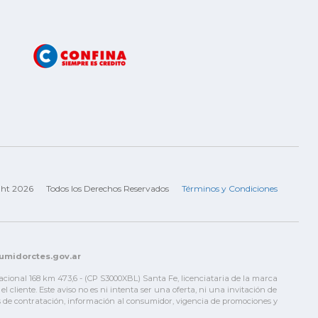
ght 2026
Todos los Derechos Reservados
Términos y Condiciones
sumidorctes.gov.ar
Nacional 168 km 473,6 - (CP S3000XBL) Santa Fe, licenciataria de la marca
liente. Este aviso no es ni intenta ser una oferta, ni una invitación de
nes de contratación, información al consumidor, vigencia de promociones y