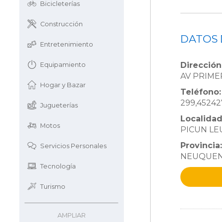
Bicicleterías
Construcción
DATOS 
Entretenimiento
Dirección
Equipamiento
AV PRIM
Hogar y Bazar
Teléfono:
299,45242
Jugueterías
Localidad
Motos
PICUN LE
Provincia:
Servicios Personales
NEUQUE
Tecnología
Turismo
AMPLIAR