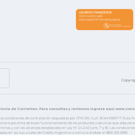
Copyri
incia de Corrientes. Para consultas y reclamos ingrese aquí www.con
 las condiciones de contratación dispuestas por CFN SRL Cuit: 30-64105617-7. Ruta 
tará garantía de buen funcionamiento de los productos o servicios que adquiera el c
érminos y con los alcances establecidos en Ley Nº 24.240 (arts. 7 y 8). Las condicio
adas en las sucursales de Crédito Argentino o comunicándose al 0800 555 0090.