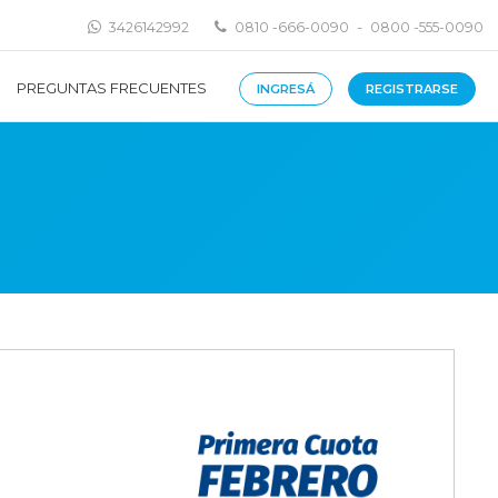
-
3426142992
0810 -666-0090
0800 -555-0090
PREGUNTAS FRECUENTES
INGRESÁ
REGISTRARSE