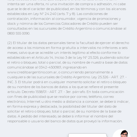
intenta ser una oferta, ni una invitación de compra o adhesión, ni cabe
que se le de el carácter de publicidad, en los términos y con los alcances
establecidos en Ley Nº 24.240 (arts. 7 y 8). Las condiciones de
contratación, información al consumidor, vigencia de promociones y
stock y nómina de los Comercios Colocadores de Crédito pueden ser
consultadas en las sucursales de Crédito Argentino o comunicándose al
0800 555 0090.
(2) El titular de los datos personales tiene la facultad de ejercer el derecho
de acceso a los mismos en forma gratuita a intervalos no inferiores a seis
meses, salvo que se acredite un interés legítimo al efecto conforme lo
establecido en el Artículo 14, Inciso 3 de la Ley Nº 25.326, pudiendo solicitar
el retiro o bloqueo, total o parcial, de su nombre de nuestra base de datos
comunicándose al 0342-4500901, ingresando en
www.creditoargentino.com.ar, o concurriendo personalmente a
cualquiera de las sucursales de Crédito Argentino. Ley 25.326 - ART. 27. -
INC. 3. El titular podrá en cualquier momento solicitar el retiro o bloqueo
de su nombre de los bancos de datos a los que se refiere el presente
artículo. Decreto 1558/01 - ART. 27. - 3er. párrafo. En toda comunicación
con fines de publicidad que se realice por correo, teléfono, correo
electrónico, Internet u otro medio a distancia a conocer, se deberá indicar,
en forma expresa y destacada, la posibilidad del titular del dato de
solicitar el retiro o bloqueo, total o parcial, de su nombre de la base de
datos. A pedido del interesado, se deberá informar el nombre del
responsable o usuario del banco de datos que proveyó la información.