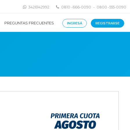
-
3426142992
0810 -666-0090
0800 -555-0090
PREGUNTAS FRECUENTES
INGRESÁ
REGISTRARSE