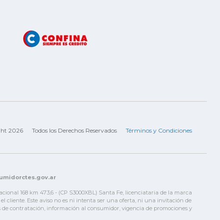
ght 2026
Todos los Derechos Reservados
Términos y Condiciones
sumidorctes.gov.ar
Nacional 168 km 473,6 - (CP S3000XBL) Santa Fe, licenciataria de la marca
liente. Este aviso no es ni intenta ser una oferta, ni una invitación de
nes de contratación, información al consumidor, vigencia de promociones y