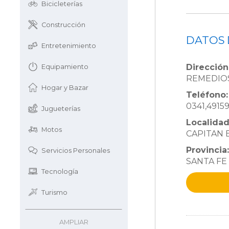
Bicicleterías
Construcción
DATOS 
Entretenimiento
Dirección
Equipamiento
REMEDIOS
Hogar y Bazar
Teléfono:
0341,4915
Jugueterías
Localidad
Motos
CAPITAN
Provincia:
Servicios Personales
SANTA FE
Tecnología
Turismo
AMPLIAR