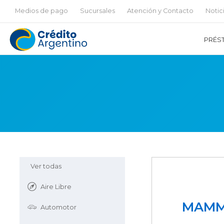
Medios de pago
Sucursales
Atención y Contacto
Notic
PRÉS
Ver todas
Aire Libre
MAMM
Automotor