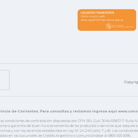
Copyri
incia de Corrientes. Para consultas y reclamos ingrese aquí www.con
 las condiciones de contratación dispuestas por CFN SRL Cuit: 30-64105617-7. Ruta 
tará garantía de buen funcionamiento de los productos o servicios que adquiera el c
érminos y con los alcances establecidos en Ley Nº 24.240 (arts. 7 y 8). Las condicio
adas en las sucursales de Crédito Argentino o comunicándose al 0800 555 0090.