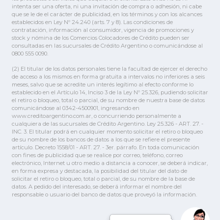
intenta ser una oferta, ni una invitación de compra o adhesión, ni cabe
que se le de el carácter de publicidad, en los términos y con los alcances
establecidos en Ley Nº 24.240 (arts. 7 y 8). Las condiciones de
contratación, información al consumidor, vigencia de promociones y
stock y nómina de los Comercios Colocadores de Crédito pueden ser
consultadas en las sucursales de Crédito Argentino o comunicándose al
0800 555 0090.
(2) El titular de los datos personales tiene la facultad de ejercer el derecho
de acceso a los mismos en forma gratuita a intervalos no inferiores a seis
meses, salvo que se acredite un interés legítimo al efecto conforme lo
establecido en el Artículo 14, Inciso 3 de la Ley Nº 25.326, pudiendo solicitar
el retiro o bloqueo, total o parcial, de su nombre de nuestra base de datos
comunicándose al 0342-4500901, ingresando en
www.creditoargentino.com.ar, o concurriendo personalmente a
cualquiera de las sucursales de Crédito Argentino. Ley 25.326 - ART. 27. -
INC. 3. El titular podrá en cualquier momento solicitar el retiro o bloqueo
de su nombre de los bancos de datos a los que se refiere el presente
artículo. Decreto 1558/01 - ART. 27. - 3er. párrafo. En toda comunicación
con fines de publicidad que se realice por correo, teléfono, correo
electrónico, Internet u otro medio a distancia a conocer, se deberá indicar,
en forma expresa y destacada, la posibilidad del titular del dato de
solicitar el retiro o bloqueo, total o parcial, de su nombre de la base de
datos. A pedido del interesado, se deberá informar el nombre del
responsable o usuario del banco de datos que proveyó la información.