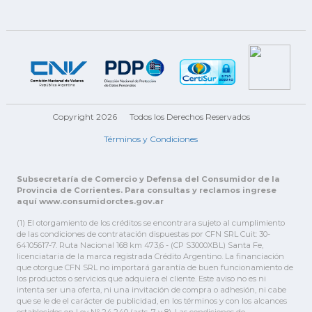
Copyright 2026
Todos los Derechos Reservados
Términos y Condiciones
Subsecretaría de Comercio y Defensa del Consumidor de la
Provincia de Corrientes. Para consultas y reclamos ingrese
aquí www.consumidorctes.gov.ar
(1) El otorgamiento de los créditos se encontrara sujeto al cumplimiento
de las condiciones de contratación dispuestas por CFN SRL Cuit: 30-
64105617-7. Ruta Nacional 168 km 473,6 - (CP S3000XBL) Santa Fe,
licenciataria de la marca registrada Crédito Argentino. La financiación
que otorgue CFN SRL no importará garantía de buen funcionamiento de
los productos o servicios que adquiera el cliente. Este aviso no es ni
intenta ser una oferta, ni una invitación de compra o adhesión, ni cabe
que se le de el carácter de publicidad, en los términos y con los alcances
establecidos en Ley Nº 24.240 (arts. 7 y 8). Las condiciones de