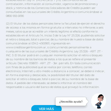
contratación, información al consumidor, vigencia de promociones y
stock y nómina de los Comercios Colocadores de Crédito pueden ser
consultadas en las sucursales de Crédito Argentino o comunicándose al
0800 555 0090.
(2) El titular de los datos personales tiene la facultad de ejercer el derecho
de acceso a los mismos en forma gratuita a intervalos no inferiores a seis
meses, salvo que se acredite un interés legítimo al efecto conforme lo
establecido en el Artículo 14, Inciso 3 de la Ley Nº 25.326, pudiendo solicitar
el retiro o bloqueo, total o parcial, de su nombre de nuestra base de datos
comunicándose al 0342-4500901, ingresando en
www.creditoargentino.com.ar, o concurriendo personalmente a
cualquiera de las sucursales de Crédito Argentino. Ley 25.326 - ART. 27. -
INC. 3. El titular podrá en cualquier momento solicitar el retiro o bloqueo
de su nombre de los bancos de datos a los que se refiere el presente
artículo. Decreto 1558/01 - ART. 27. - 3er. párrafo. En toda comunicación
con fines de publicidad que se realice por correo, teléfono, correo
electrónico, Internet u otro medio a distancia a conocer, se deberá indicar,
en forma expresa y destacada, la posibilidad del titular del dato de
solicitar el retiro o bloqueo, total o parcial, de su nombre de la base de
datos. A pedido del interesado, se deberá informar el nombre del
responsable o usuario del banco de datos que proveyó la información.
¿Necesitás ayuda?
VER MÁS