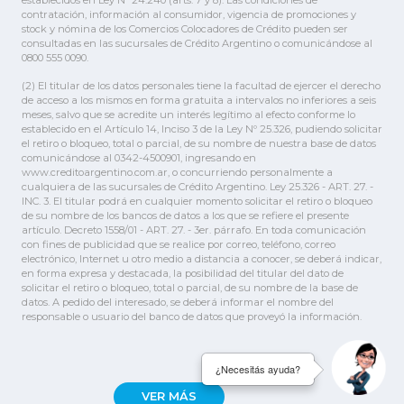
contratación, información al consumidor, vigencia de promociones y
stock y nómina de los Comercios Colocadores de Crédito pueden ser
consultadas en las sucursales de Crédito Argentino o comunicándose al
0800 555 0090.
(2) El titular de los datos personales tiene la facultad de ejercer el derecho
de acceso a los mismos en forma gratuita a intervalos no inferiores a seis
meses, salvo que se acredite un interés legítimo al efecto conforme lo
establecido en el Artículo 14, Inciso 3 de la Ley Nº 25.326, pudiendo solicitar
el retiro o bloqueo, total o parcial, de su nombre de nuestra base de datos
comunicándose al 0342-4500901, ingresando en
www.creditoargentino.com.ar, o concurriendo personalmente a
cualquiera de las sucursales de Crédito Argentino. Ley 25.326 - ART. 27. -
INC. 3. El titular podrá en cualquier momento solicitar el retiro o bloqueo
de su nombre de los bancos de datos a los que se refiere el presente
artículo. Decreto 1558/01 - ART. 27. - 3er. párrafo. En toda comunicación
con fines de publicidad que se realice por correo, teléfono, correo
electrónico, Internet u otro medio a distancia a conocer, se deberá indicar,
en forma expresa y destacada, la posibilidad del titular del dato de
solicitar el retiro o bloqueo, total o parcial, de su nombre de la base de
datos. A pedido del interesado, se deberá informar el nombre del
responsable o usuario del banco de datos que proveyó la información.
¿Necesitás ayuda?
VER MÁS