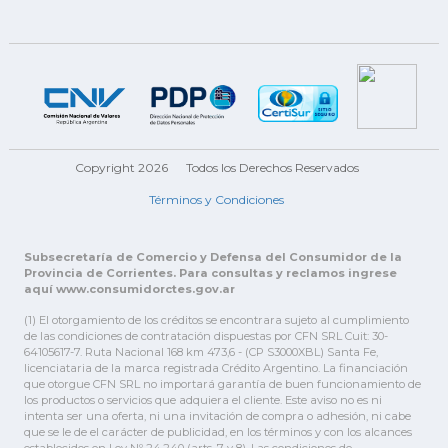
Copyright 2026
Todos los Derechos Reservados
Términos y Condiciones
Subsecretaría de Comercio y Defensa del Consumidor de la
Provincia de Corrientes. Para consultas y reclamos ingrese
aquí www.consumidorctes.gov.ar
(1) El otorgamiento de los créditos se encontrara sujeto al cumplimiento
de las condiciones de contratación dispuestas por CFN SRL Cuit: 30-
64105617-7. Ruta Nacional 168 km 473,6 - (CP S3000XBL) Santa Fe,
licenciataria de la marca registrada Crédito Argentino. La financiación
que otorgue CFN SRL no importará garantía de buen funcionamiento de
los productos o servicios que adquiera el cliente. Este aviso no es ni
intenta ser una oferta, ni una invitación de compra o adhesión, ni cabe
que se le de el carácter de publicidad, en los términos y con los alcances
establecidos en Ley Nº 24.240 (arts. 7 y 8). Las condiciones de