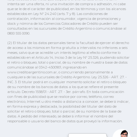
intenta ser una oferta, ni una invitación de compra o adhesión, ni cabe
que se le de el carácter de publicidad, en los términos y con los alcances
establecidos en Ley Nº 24.240 (arts. 7 y 8). Las condiciones de
contratación, información al consumidor, vigencia de promociones y
stock y nómina de los Comercios Colocadores de Crédito pueden ser
consultadas en las sucursales de Crédito Argentino o comunicándose al
0800 555 0090.
(2) El titular de los datos personales tiene la facultad de ejercer el derecho
de acceso a los mismos en forma gratuita a intervalos no inferiores a seis
meses, salvo que se acredite un interés legítimo al efecto conforme lo
establecido en el Artículo 14, Inciso 3 de la Ley Nº 25.326, pudiendo solicitar
el retiro o bloqueo, total o parcial, de su nombre de nuestra base de datos
comunicándose al 0342-4500901, ingresando en
www.creditoargentino.com.ar, o concurriendo personalmente a
cualquiera de las sucursales de Crédito Argentino. Ley 25.326 - ART. 27. -
INC. 3. El titular podrá en cualquier momento solicitar el retiro o bloqueo
de su nombre de los bancos de datos a los que se refiere el presente
artículo. Decreto 1558/01 - ART. 27. - 3er. párrafo. En toda comunicación
con fines de publicidad que se realice por correo, teléfono, correo
electrónico, Internet u otro medio a distancia a conocer, se deberá indicar,
en forma expresa y destacada, la posibilidad del titular del dato de
solicitar el retiro o bloqueo, total o parcial, de su nombre de la base de
datos. A pedido del interesado, se deberá informar el nombre del
responsable o usuario del banco de datos que proveyó la información.