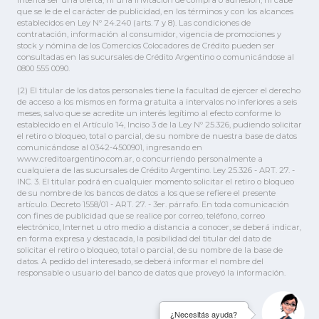
intenta ser una oferta, ni una invitación de compra o adhesión, ni cabe
que se le de el carácter de publicidad, en los términos y con los alcances
establecidos en Ley Nº 24.240 (arts. 7 y 8). Las condiciones de
contratación, información al consumidor, vigencia de promociones y
stock y nómina de los Comercios Colocadores de Crédito pueden ser
consultadas en las sucursales de Crédito Argentino o comunicándose al
0800 555 0090.
(2) El titular de los datos personales tiene la facultad de ejercer el derecho
de acceso a los mismos en forma gratuita a intervalos no inferiores a seis
meses, salvo que se acredite un interés legítimo al efecto conforme lo
establecido en el Artículo 14, Inciso 3 de la Ley Nº 25.326, pudiendo solicitar
el retiro o bloqueo, total o parcial, de su nombre de nuestra base de datos
comunicándose al 0342-4500901, ingresando en
www.creditoargentino.com.ar, o concurriendo personalmente a
cualquiera de las sucursales de Crédito Argentino. Ley 25.326 - ART. 27. -
INC. 3. El titular podrá en cualquier momento solicitar el retiro o bloqueo
de su nombre de los bancos de datos a los que se refiere el presente
artículo. Decreto 1558/01 - ART. 27. - 3er. párrafo. En toda comunicación
con fines de publicidad que se realice por correo, teléfono, correo
electrónico, Internet u otro medio a distancia a conocer, se deberá indicar,
en forma expresa y destacada, la posibilidad del titular del dato de
solicitar el retiro o bloqueo, total o parcial, de su nombre de la base de
datos. A pedido del interesado, se deberá informar el nombre del
responsable o usuario del banco de datos que proveyó la información.
¿Necesitás ayuda?