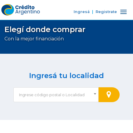
Ingresá
|
Registrate
Tog
nav
Elegí donde comprar
Con la mejor financiación
Ingresá tu localidad
Ingrese código postal o Localidad