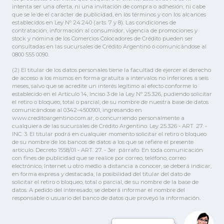
intenta ser una oferta, ni una invitación de compra o adhesión, ni cabe
que se le de el carácter de publicidad, en los términos y con los alcances
establecidos en Ley Nº 24.240 (arts. 7 y 8). Las condiciones de
contratación, información al consumidor, vigencia de promociones y
stock y nómina de los Comercios Colocadores de Crédito pueden ser
consultadas en las sucursales de Crédito Argentino o comunicándose al
0800 555 0090.
(2) El titular de los datos personales tiene la facultad de ejercer el derecho
de acceso a los mismos en forma gratuita a intervalos no inferiores a seis
meses, salvo que se acredite un interés legítimo al efecto conforme lo
establecido en el Artículo 14, Inciso 3 de la Ley Nº 25.326, pudiendo solicitar
el retiro o bloqueo, total o parcial, de su nombre de nuestra base de datos
comunicándose al 0342-4500901, ingresando en
www.creditoargentino.com.ar, o concurriendo personalmente a
cualquiera de las sucursales de Crédito Argentino. Ley 25.326 - ART. 27. -
INC. 3. El titular podrá en cualquier momento solicitar el retiro o bloqueo
de su nombre de los bancos de datos a los que se refiere el presente
artículo. Decreto 1558/01 - ART. 27. - 3er. párrafo. En toda comunicación
con fines de publicidad que se realice por correo, teléfono, correo
electrónico, Internet u otro medio a distancia a conocer, se deberá indicar,
en forma expresa y destacada, la posibilidad del titular del dato de
solicitar el retiro o bloqueo, total o parcial, de su nombre de la base de
datos. A pedido del interesado, se deberá informar el nombre del
responsable o usuario del banco de datos que proveyó la información.