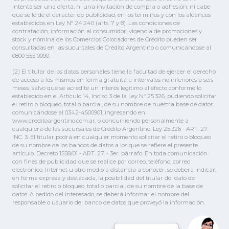
intenta ser una oferta, ni una invitación de compra o adhesión, ni cabe
que se le de el carácter de publicidad, en los términos y con los alcances
establecidos en Ley Nº 24.240 (arts. 7 y 8). Las condiciones de
contratación, información al consumidor, vigencia de promociones y
stock y nómina de los Comercios Colocadores de Crédito pueden ser
consultadas en las sucursales de Crédito Argentino o comunicándose al
0800 555 0090.
(2) El titular de los datos personales tiene la facultad de ejercer el derecho
de acceso a los mismos en forma gratuita a intervalos no inferiores a seis
meses, salvo que se acredite un interés legítimo al efecto conforme lo
establecido en el Artículo 14, Inciso 3 de la Ley Nº 25.326, pudiendo solicitar
el retiro o bloqueo, total o parcial, de su nombre de nuestra base de datos
comunicándose al 0342-4500901, ingresando en
www.creditoargentino.com.ar, o concurriendo personalmente a
cualquiera de las sucursales de Crédito Argentino. Ley 25.326 - ART. 27. -
INC. 3. El titular podrá en cualquier momento solicitar el retiro o bloqueo
de su nombre de los bancos de datos a los que se refiere el presente
artículo. Decreto 1558/01 - ART. 27. - 3er. párrafo. En toda comunicación
con fines de publicidad que se realice por correo, teléfono, correo
electrónico, Internet u otro medio a distancia a conocer, se deberá indicar,
en forma expresa y destacada, la posibilidad del titular del dato de
solicitar el retiro o bloqueo, total o parcial, de su nombre de la base de
datos. A pedido del interesado, se deberá informar el nombre del
responsable o usuario del banco de datos que proveyó la información.