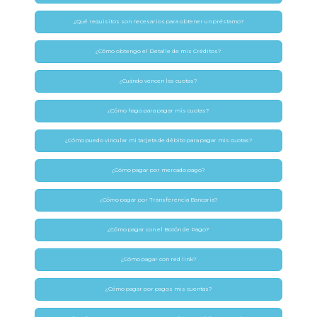
¿Qué requisitos son necesarios para obtener un préstamo?
¿Cómo obtengo el Detalle de mis Créditos?
¿Cuándo vencen las cuotas?
¿Cómo hago para pagar mis cuotas?
¿Cómo puedo vincular mi tarjeta de débito para pagar mis cuotas?
¿Cómo pagar por mercado pago?
¿Cómo pagar por Transferencia Bancaria?
¿Cómo pagar con el Botón de Pago?
¿Cómo pagar con red link?
¿Cómo pagar por pagos mis cuentas?