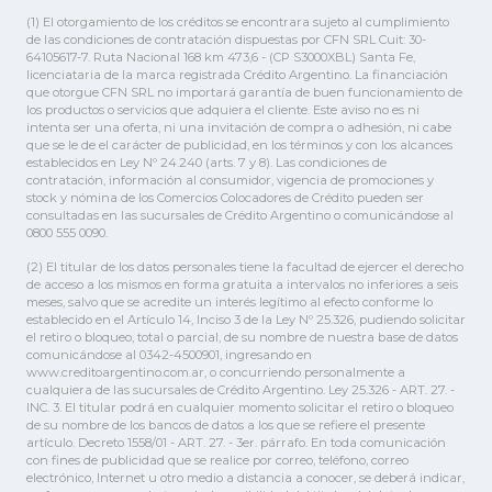
(1) El otorgamiento de los créditos se encontrara sujeto al cumplimiento
de las condiciones de contratación dispuestas por CFN SRL Cuit: 30-
64105617-7. Ruta Nacional 168 km 473,6 - (CP S3000XBL) Santa Fe,
licenciataria de la marca registrada Crédito Argentino. La financiación
que otorgue CFN SRL no importará garantía de buen funcionamiento de
los productos o servicios que adquiera el cliente. Este aviso no es ni
intenta ser una oferta, ni una invitación de compra o adhesión, ni cabe
que se le de el carácter de publicidad, en los términos y con los alcances
establecidos en Ley Nº 24.240 (arts. 7 y 8). Las condiciones de
contratación, información al consumidor, vigencia de promociones y
stock y nómina de los Comercios Colocadores de Crédito pueden ser
consultadas en las sucursales de Crédito Argentino o comunicándose al
0800 555 0090.
(2) El titular de los datos personales tiene la facultad de ejercer el derecho
de acceso a los mismos en forma gratuita a intervalos no inferiores a seis
meses, salvo que se acredite un interés legítimo al efecto conforme lo
establecido en el Artículo 14, Inciso 3 de la Ley Nº 25.326, pudiendo solicitar
el retiro o bloqueo, total o parcial, de su nombre de nuestra base de datos
comunicándose al 0342-4500901, ingresando en
www.creditoargentino.com.ar, o concurriendo personalmente a
cualquiera de las sucursales de Crédito Argentino. Ley 25.326 - ART. 27. -
INC. 3. El titular podrá en cualquier momento solicitar el retiro o bloqueo
de su nombre de los bancos de datos a los que se refiere el presente
artículo. Decreto 1558/01 - ART. 27. - 3er. párrafo. En toda comunicación
con fines de publicidad que se realice por correo, teléfono, correo
electrónico, Internet u otro medio a distancia a conocer, se deberá indicar,