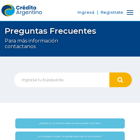
Ingresá
|
Registrate
Tog
nav
Preguntas Frecuentes
Para más información
contactanos
¿Cuánto es el monto máximo que puedo solicitar?
¿En cuántas cuotas se puede devolver el préstamo?