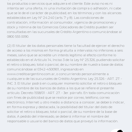
los productos o servicios que adquiera el cliente. Este aviso no es ni
intenta ser una oferta, ni una invitación de compra o adhesión, ni cabe
que se le de el carácter de publicidad, en los términos y con los alcances
establecidos en Ley Nº 24.240 (arts. 7 y 8). Las condiciones de
contratación, información al consumidor, vigencia de promociones y
stock y nómina de los Comercios Colocadores de Crédito pueden ser
consultadas en las sucursales de Crédito Argentino o comunicándose al
0800 555 0090.
(2) El titular de los datos personales tiene la facultad de ejercer el derecho
de acceso a los mismos en forma gratuita a intervalos no inferiores a seis
meses, salvo que se acredite un interés legítimo al efecto conforme lo
establecido en el Artículo 14, Inciso 3 de la Ley Nº 25.326, pudiendo solicitar
el retiro o bloqueo, total o parcial, de su nombre de nuestra base de datos
comunicándose al 0342-4500901, ingresando en
www.creditoargentino.com.ar, o concurriendo personalmente a
cualquiera de las sucursales de Crédito Argentino. Ley 25.326 - ART. 27. -
INC. 3. El titular podrá en cualquier momento solicitar el retiro o bloqueo
de su nombre de los bancos de datos a los que se refiere el presente
artículo. Decreto 1558/01 - ART. 27. - 3er. párrafo. En toda comunicación
con fines de publicidad que se realice por correo, teléfono, correo
electrónico, Internet u otro medio a distancia a conocer, se deberá indicar,
en forma expresa y destacada, la posibilidad del titular del dato de
solicitar el retiro o bloqueo, total o parcial, de su nombre de la base de
datos. A pedido del interesado, se deberá informar el nombre del
responsable o usuario del banco de datos que proveyó la información.