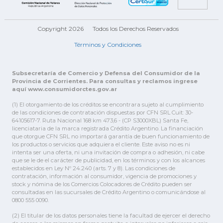
Copyright 2026
Todos los Derechos Reservados
Términos y Condiciones
Subsecretaría de Comercio y Defensa del Consumidor de la
Provincia de Corrientes. Para consultas y reclamos ingrese
aquí www.consumidorctes.gov.ar
(1) El otorgamiento de los créditos se encontrara sujeto al cumplimiento
de las condiciones de contratación dispuestas por CFN SRL Cuit: 30-
64105617-7. Ruta Nacional 168 km 473,6 - (CP S3000XBL) Santa Fe,
licenciataria de la marca registrada Crédito Argentino. La financiación
que otorgue CFN SRL no importará garantía de buen funcionamiento de
los productos o servicios que adquiera el cliente. Este aviso no es ni
intenta ser una oferta, ni una invitación de compra o adhesión, ni cabe
que se le de el carácter de publicidad, en los términos y con los alcances
establecidos en Ley Nº 24.240 (arts. 7 y 8). Las condiciones de
contratación, información al consumidor, vigencia de promociones y
stock y nómina de los Comercios Colocadores de Crédito pueden ser
consultadas en las sucursales de Crédito Argentino o comunicándose al
0800 555 0090.
(2) El titular de los datos personales tiene la facultad de ejercer el derecho