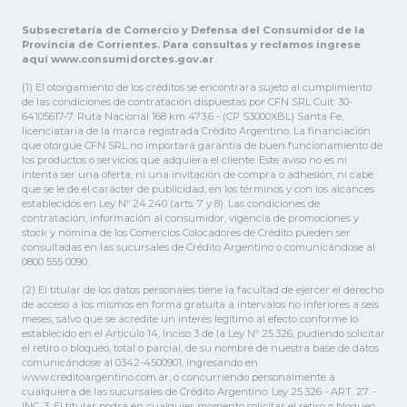
Subsecretaría de Comercio y Defensa del Consumidor de la
Provincia de Corrientes. Para consultas y reclamos ingrese
aquí www.consumidorctes.gov.ar
(1) El otorgamiento de los créditos se encontrara sujeto al cumplimiento
de las condiciones de contratación dispuestas por CFN SRL Cuit: 30-
64105617-7. Ruta Nacional 168 km 473,6 - (CP S3000XBL) Santa Fe,
licenciataria de la marca registrada Crédito Argentino. La financiación
que otorgue CFN SRL no importará garantía de buen funcionamiento de
los productos o servicios que adquiera el cliente. Este aviso no es ni
intenta ser una oferta, ni una invitación de compra o adhesión, ni cabe
que se le de el carácter de publicidad, en los términos y con los alcances
establecidos en Ley Nº 24.240 (arts. 7 y 8). Las condiciones de
contratación, información al consumidor, vigencia de promociones y
stock y nómina de los Comercios Colocadores de Crédito pueden ser
consultadas en las sucursales de Crédito Argentino o comunicándose al
0800 555 0090.
(2) El titular de los datos personales tiene la facultad de ejercer el derecho
de acceso a los mismos en forma gratuita a intervalos no inferiores a seis
meses, salvo que se acredite un interés legítimo al efecto conforme lo
establecido en el Artículo 14, Inciso 3 de la Ley Nº 25.326, pudiendo solicitar
el retiro o bloqueo, total o parcial, de su nombre de nuestra base de datos
comunicándose al 0342-4500901, ingresando en
www.creditoargentino.com.ar, o concurriendo personalmente a
cualquiera de las sucursales de Crédito Argentino. Ley 25.326 - ART. 27. -
INC. 3. El titular podrá en cualquier momento solicitar el retiro o bloqueo