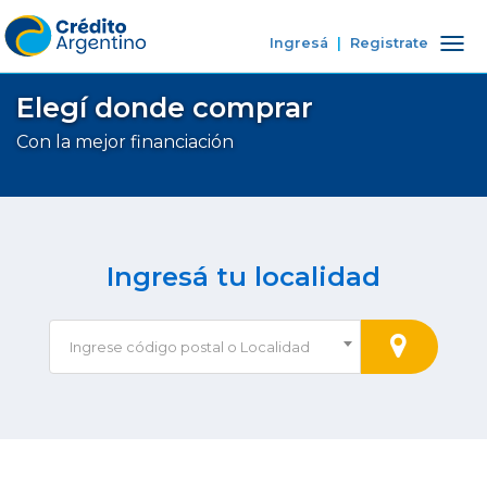
Ingresá
|
Registrate
Tog
nav
Elegí donde comprar
Con la mejor financiación
Ingresá tu localidad
Ingrese código postal o Localidad