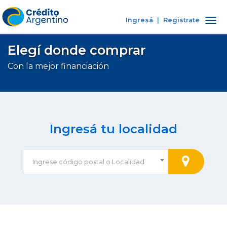
Ingresá
|
Registrate
Tog
nav
Elegí donde comprar
Con la mejor financiación
Ingresá tu localidad
Ingrese código postal o Localidad