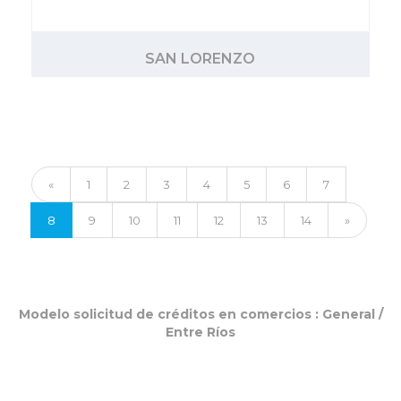
SAN LORENZO
«
1
2
3
4
5
6
7
8
9
10
11
12
13
14
»
Modelo solicitud de créditos en comercios :
General
/
Entre Ríos