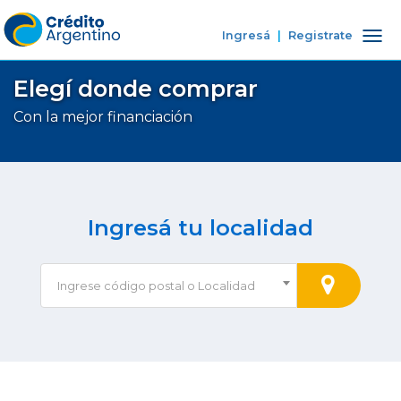
Ingresá
|
Registrate
Tog
nav
Elegí donde comprar
Con la mejor financiación
Ingresá tu localidad
Ingrese código postal o Localidad