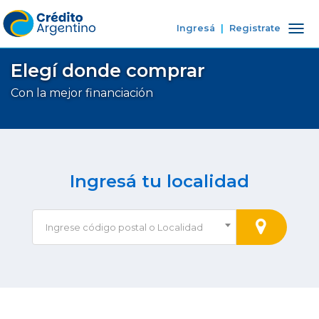
Ingresá
|
Registrate
Tog
nav
Elegí donde comprar
Con la mejor financiación
Ingresá tu localidad
Ingrese código postal o Localidad