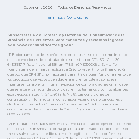
Copyright 2026
Todos los Derechos Reservados
Términos y Condiciones
Subsecretaría de Comercio y Defensa del Consumidor de la
Provincia de Corrientes. Para consultas y reclamos ingrese
aquí www.consumidorctes.gov.ar
(1) El otorgamiento de los créditos se encontrara sujeto al cumplimiento
de las condiciones de contratación dispuestas por CFN SRL Cuit: 30-
64105617-7. Ruta Nacional 168 km 473,6 - (CP S3000XBL) Santa Fe,
licenciataria de la marca registrada Crédito Argentino. La financiación
que otorgue CFN SRL no importará garantía de buen funcionamiento de
los productos o servicios que adquiera el cliente. Este aviso no es ni
intenta ser una oferta, ni una invitación de compra o adhesión, ni cabe
que se le de el carácter de publicidad, en los términos y con los alcances
establecidos en Ley Nº 24.240 (arts. 7 y 8). Las condiciones de
contratación, información al consumidor, vigencia de promociones y
stock y nómina de los Comercios Colocadores de Crédito pueden ser
consultadas en las sucursales de Crédito Argentino o comunicándose al
0800 555 0090.
(2) El titular de los datos personales tiene la facultad de ejercer el derecho
de acceso a los mismos en forma gratuita a intervalos no inferiores a seis
meses, salvo que se acredite un interés legítimo al efecto conforme lo
establecido en el Artículo 14, Inciso 3 de la Ley Nº 25.326, pudiendo solicitar