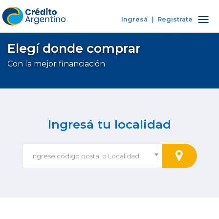
Ingresá
|
Registrate
Tog
nav
Elegí donde comprar
Con la mejor financiación
Ingresá tu localidad
Ingrese código postal o Localidad