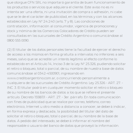
que otorgue CFN SRL no importará garantía de buen funcionamiento de
los productos o servicios que adquiera el cliente. Este aviso no es ni
intenta ser una oferta, ni una invitación de compra o adhesión, ni cabe
que se le de el carácter de publicidad, en los términos y con los alcances
establecidos en Ley Nº 24.240 (arts. 7 y 8). Las condiciones de
contratación, información al consumidor, vigencia de promociones y
stock y nómina de los Comercios Colocadores de Crédito pueden ser
consultadas en las sucursales de Crédito Argentino o comunicándose al
0800 555 0090.
(2) El titular de los datos personales tiene la facultad de ejercer el derecho
de acceso a los mismos en forma gratuita a intervalos no inferiores a seis
meses, salvo que se acredite un interés legítimo al efecto conforme lo
establecido en el Artículo 14, Inciso 3 de la Ley Nº 25.326, pudiendo solicitar
el retiro o bloqueo, total o parcial, de su nombre de nuestra base de datos
comunicándose al 0342-4500901, ingresando en
www.creditoargentino.com.ar, o concurriendo personalmente a
cualquiera de las sucursales de Crédito Argentino. Ley 25.326 - ART. 27. -
INC. 3. El titular podrá en cualquier momento solicitar el retiro o bloqueo
de su nombre de los bancos de datos a los que se refiere el presente
artículo. Decreto 1558/01 - ART. 27. - 3er. párrafo. En toda comunicación
con fines de publicidad que se realice por correo, teléfono, correo
electrónico, Internet u otro medio a distancia a conocer, se deberá indicar,
en forma expresa y destacada, la posibilidad del titular del dato de
solicitar el retiro o bloqueo, total o parcial, de su nombre de la base de
datos. A pedido del interesado, se deberá informar el nombre del
responsable o usuario del banco de datos que proveyó la información.