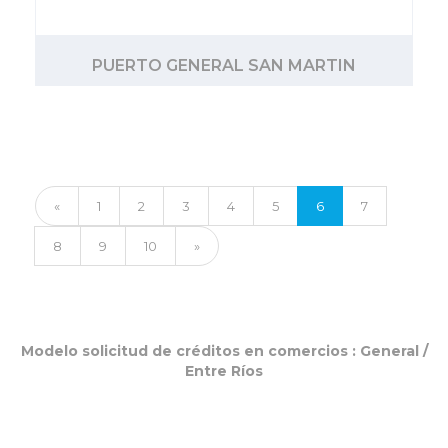
PUERTO GENERAL SAN MARTIN
«
1
2
3
4
5
6
7
8
9
10
»
Modelo solicitud de créditos en comercios :
General
/
Entre Ríos