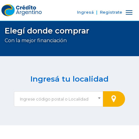
Ingresá
|
Registrate
Tog
nav
Elegí donde comprar
Con la mejor financiación
Ingresá tu localidad
Ingrese código postal o Localidad