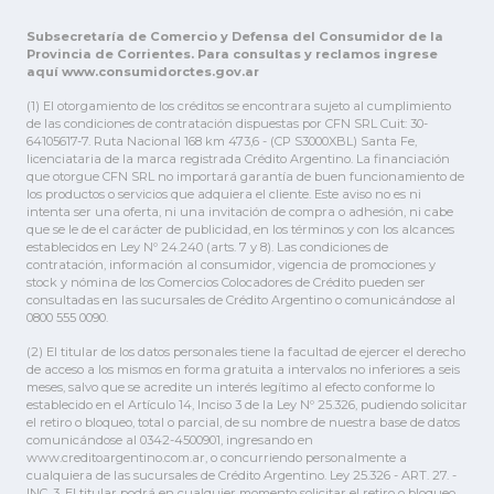
Subsecretaría de Comercio y Defensa del Consumidor de la
Provincia de Corrientes. Para consultas y reclamos ingrese
aquí www.consumidorctes.gov.ar
(1) El otorgamiento de los créditos se encontrara sujeto al cumplimiento
de las condiciones de contratación dispuestas por CFN SRL Cuit: 30-
64105617-7. Ruta Nacional 168 km 473,6 - (CP S3000XBL) Santa Fe,
licenciataria de la marca registrada Crédito Argentino. La financiación
que otorgue CFN SRL no importará garantía de buen funcionamiento de
los productos o servicios que adquiera el cliente. Este aviso no es ni
intenta ser una oferta, ni una invitación de compra o adhesión, ni cabe
que se le de el carácter de publicidad, en los términos y con los alcances
establecidos en Ley Nº 24.240 (arts. 7 y 8). Las condiciones de
contratación, información al consumidor, vigencia de promociones y
stock y nómina de los Comercios Colocadores de Crédito pueden ser
consultadas en las sucursales de Crédito Argentino o comunicándose al
0800 555 0090.
(2) El titular de los datos personales tiene la facultad de ejercer el derecho
de acceso a los mismos en forma gratuita a intervalos no inferiores a seis
meses, salvo que se acredite un interés legítimo al efecto conforme lo
establecido en el Artículo 14, Inciso 3 de la Ley Nº 25.326, pudiendo solicitar
el retiro o bloqueo, total o parcial, de su nombre de nuestra base de datos
comunicándose al 0342-4500901, ingresando en
www.creditoargentino.com.ar, o concurriendo personalmente a
cualquiera de las sucursales de Crédito Argentino. Ley 25.326 - ART. 27. -
INC. 3. El titular podrá en cualquier momento solicitar el retiro o bloqueo