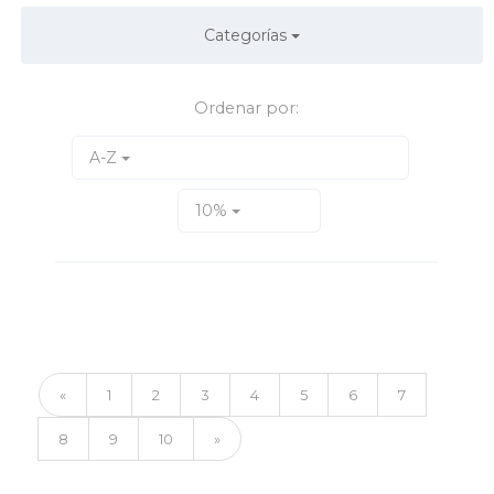
Categorías
Ordenar por:
A-Z
10%
«
1
2
3
4
5
6
7
8
9
10
»