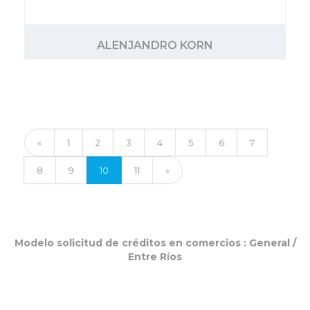
ALENJANDRO KORN
«
1
2
3
4
5
6
7
8
9
10
11
»
Modelo solicitud de créditos en comercios :
General
/
Entre Ríos