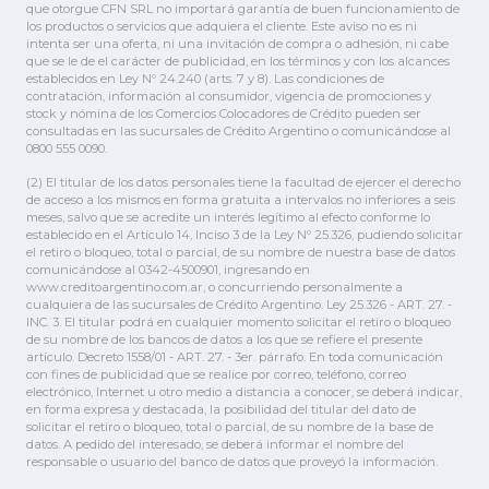
que otorgue CFN SRL no importará garantía de buen funcionamiento de
los productos o servicios que adquiera el cliente. Este aviso no es ni
intenta ser una oferta, ni una invitación de compra o adhesión, ni cabe
que se le de el carácter de publicidad, en los términos y con los alcances
establecidos en Ley Nº 24.240 (arts. 7 y 8). Las condiciones de
contratación, información al consumidor, vigencia de promociones y
stock y nómina de los Comercios Colocadores de Crédito pueden ser
consultadas en las sucursales de Crédito Argentino o comunicándose al
0800 555 0090.
(2) El titular de los datos personales tiene la facultad de ejercer el derecho
de acceso a los mismos en forma gratuita a intervalos no inferiores a seis
meses, salvo que se acredite un interés legítimo al efecto conforme lo
establecido en el Artículo 14, Inciso 3 de la Ley Nº 25.326, pudiendo solicitar
el retiro o bloqueo, total o parcial, de su nombre de nuestra base de datos
comunicándose al 0342-4500901, ingresando en
www.creditoargentino.com.ar, o concurriendo personalmente a
cualquiera de las sucursales de Crédito Argentino. Ley 25.326 - ART. 27. -
INC. 3. El titular podrá en cualquier momento solicitar el retiro o bloqueo
de su nombre de los bancos de datos a los que se refiere el presente
artículo. Decreto 1558/01 - ART. 27. - 3er. párrafo. En toda comunicación
con fines de publicidad que se realice por correo, teléfono, correo
electrónico, Internet u otro medio a distancia a conocer, se deberá indicar,
en forma expresa y destacada, la posibilidad del titular del dato de
solicitar el retiro o bloqueo, total o parcial, de su nombre de la base de
datos. A pedido del interesado, se deberá informar el nombre del
responsable o usuario del banco de datos que proveyó la información.