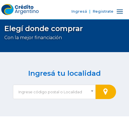
Ingresá
|
Registrate
Tog
nav
Elegí donde comprar
Con la mejor financiación
Ingresá tu localidad
Ingrese código postal o Localidad